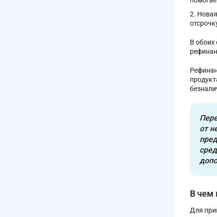
помогае
Новая
отсрочк
В обоих
рефинан
Рефинан
продукт
безнали
Пере
от н
пред
сред
допо
В чем
Для при