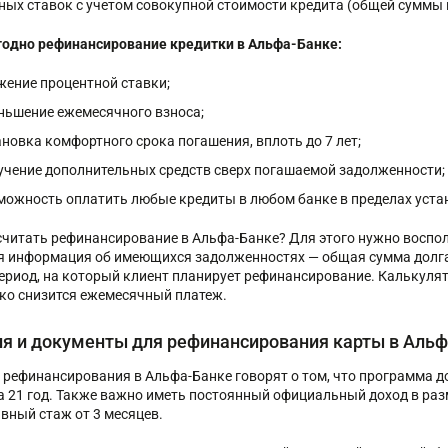
ных ставок с учетом совокупной стоимости кредита (общей суммы 
одно рефинансирование кредитки в Альфа-Банке:
жение процентной ставки;
ньшение ежемесячного взноса;
ановка комфортного срока погашения, вплоть до 7 лет;
учение дополнительных средств сверх погашаемой задолженности;
можность оплатить любые кредиты в любом банке в пределах уст
считать рефинансирование в Альфа-Банке? Для этого нужно воспо
я информация об имеющихся задолженностях — общая сумма долга
период, на который клиент планирует рефинансирование. Калькулят
ко снизится ежемесячный платеж.
ия и документы для рефинансирования карты в Аль
 рефинансирования в Альфа-Банке говорят о том, что программа д
а 21 год. Также важно иметь постоянный официальный доход в разм
вный стаж от 3 месяцев.