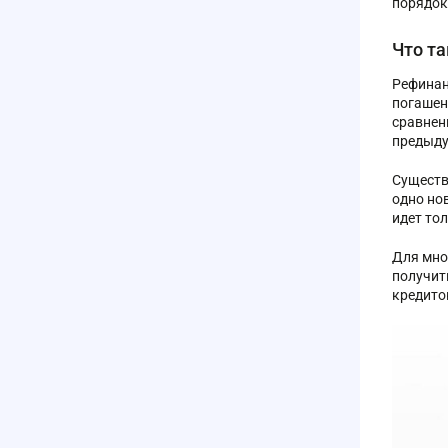
порядок
Что т
Рефинан
погашен
сравнен
предыд
Существ
одно но
идет тол
Для мно
получит
кредито