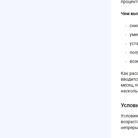
процент
Чем выг
сни
уме
уст
пол
воз
Как рас
вводитс
месяц, 
насколь
Услов
Условия
возраст
непреры