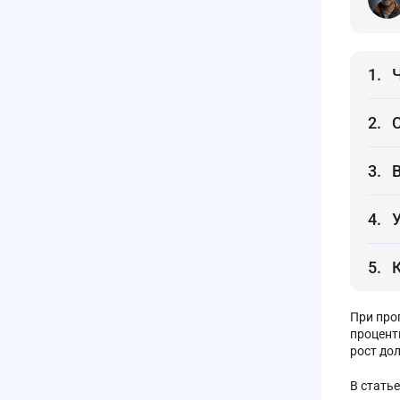
При про
процент
рост до
В стать