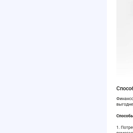
Спосо
Финансо
выгодне
Способы
Потре