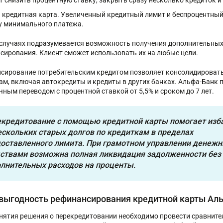
т снизить процентную ставку, закрыть сразу несколько кредиток и 
 кредитная карта. Увеличенный кредитный лимит и беспроцентный
у минимального платежа.
 случаях подразумевается возможность получения дополнительных 
сирования. Клиент сможет использовать их на любые цели.
сирование потребительским кредитом позволяет консолидироват
ам, включая автокредиты и кредиты в других банках. Альфа-Банк 
чным переводом с процентной ставкой от 5,5% и сроком до 7 лет.
кредитование с помощью кредитной карты помогает изб
ескольких старых долгов по кредиткам в пределах
оставленного лимита. При грамотном управлении денеж
ствами возможна полная ликвидация задолженности без
лнительных расходов на проценты.
 выгодность рефинансирования кредитной карты Ал
нятия решения о перекредитовании необходимо провести сравните