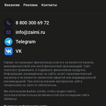
Оформить
Вакансии
Реклама
Контакты
Реклама Банк ГПБ (АО)
Реклама АО «ТБанк»
Рекла
Рекла
Оформить
Предложения сформированы на основании отзывов и рейтинга на
Реклама ПАО «Совкомбанк»
Рекла
сайте zaimi.ru. Обновлено: 29 января 2026
Предложения сформированы на основании отзывов и рейтинга на
Предложения сформированы на основании отзывов и рейтинга на
Предложения сформированы на основании отзывов и рейтинга на
8 800 300 69 72
сайте zaimi.ru. Обновлено: 28 июня 2026
сайте zaimi.ru. Обновлено: 28 июня 2026
Предложения сформированы на основании отзывов и рейтинга на
сайте zaimi.ru. Обновлено: 16 марта 2026
сайте zaimi.ru. Обновлено: 28 июня 2026
info@zaimi.ru
Telegram
VK
Сервис не оказывает финансовые услуги и не является банком,
микрофинансовой или иной финансовой организацией. Сайт
помогает сравнивать и подбирать финансовые продукты.
Информация, размещённая на сайте, носит ознакомительный
характер и не является публичной офертой или индивидуальной
рекомендацией. При использовании материалов сайта
гиперссылка на zaimi.ru обязательна.
Мы используем файлы cookie, чтобы предоставить
пользователям больше возможностей при посещении сайта
Займи.ру.