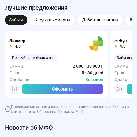
Лучшие предложения
Займы
Кредитные карты
Дебетовые карты
Вк
Займер
Небус
4.6
4.3
Первый заём бесплатно
Займ онла
Сумма
2 000 - 30 000 ₽
Сумма
Срок
5 - 30 дней
Срок
Одобрение
Высокое
Одобрение
Оформить
Предложения сформированы на основании отзывов и рейтинга на
сайте zaimi.ru. Обновлено: 16 марта 2026
Сбербанк
Т-Банк
Газпромбанк
Совкомбанк
ВТБ
Т-Банк
Т-Банк
Т-Банк
Т-Банк
ОЗОН Бан
Новости об МФО
Кредитная карта СберКарта
Карта Black от Т-Банка
Накопительный счет от Газпромбанка
Совкомбанк Кредит Наличными
На старте (срок пакета 12 мес.)
Кредитная 
Карта Drive 
СмартВклад
Т-Банк Авт
Начальный