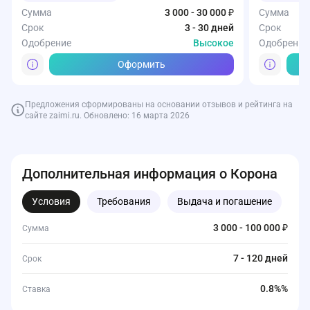
Сумма
3 000 - 30 000 ₽
Сумма
Срок
3 - 30 дней
Срок
Одобрение
Высокое
Одобрение
Оформить
Предложения сформированы на основании отзывов и рейтинга на
сайте zaimi.ru. Обновлено: 16 марта 2026
Дополнительная информация о Корона
Условия
Требования
Выдача и погашение
Д
3 000 - 100 000 ₽
Сумма
7 - 120 дней
Срок
0.8%%
Ставка