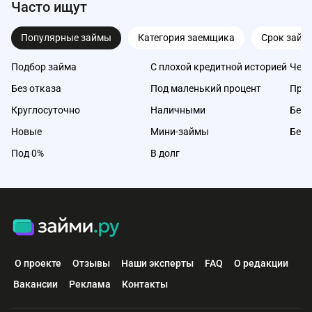
Часто ищут
Популярные займы
Категория заемщика
Срок займ
Подбор займа
С плохой кредитной историей
Чере
Без отказа
Под маленький процент
Про
Круглосуточно
Наличными
Без 
Новые
Мини-займы
Без 
Под 0%
В долг
О проекте
Отзывы
Наши эксперты
FAQ
О редакции
Вакансии
Реклама
Контакты