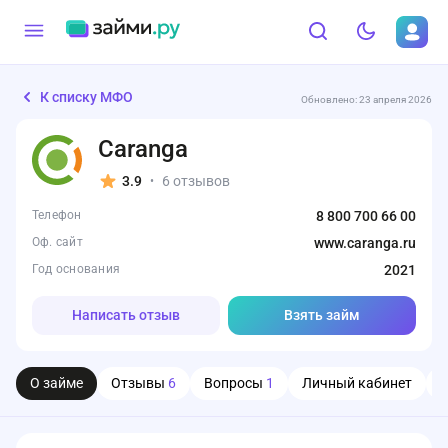
К списку МФО
Обновлено: 23 апреля 2026
Caranga
3.9
6 отзывов
•
Телефон
8 800 700 66 00
Оф. сайт
www.caranga.ru
Год основания
2021
Написать отзыв
Взять займ
О займе
Отзывы
6
Вопросы
1
Личный кабинет
О