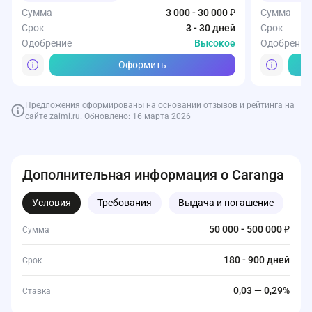
Сумма
3 000 - 30 000 ₽
Сумма
Срок
3 - 30 дней
Срок
Одобрение
Высокое
Одобрение
Оформить
Предложения сформированы на основании отзывов и рейтинга на
сайте zaimi.ru. Обновлено: 16 марта 2026
Дополнительная информация о Caranga
Условия
Требования
Выдача и погашение
Д
50 000 - 500 000 ₽
Сумма
180 - 900 дней
Срок
0,03 — 0,29%
Ставка