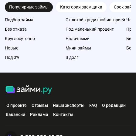
Популярные займы
Категория заемщика
Срок займ
Подбор займа
С плохой кредитной историей
Чере
Без отказа
Под маленький процент
Про
Круглосуточно
Наличными
Без 
Новые
Мини-займы
Без 
Под 0%
В долг
О проекте
Отзывы
Наши эксперты
FAQ
О редакции
Вакансии
Реклама
Контакты