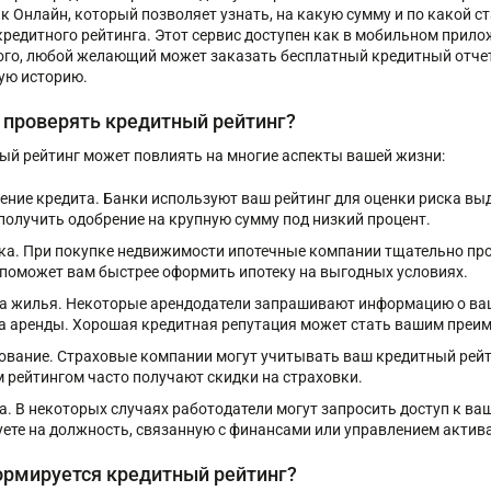
к Онлайн, который позволяет узнать, на какую сумму и по какой ст
кредитного рейтинга. Этот сервис доступен как в мобильном прилож
ого, любой желающий может заказать бесплатный кредитный отчет,
ю историю‍‍.
 проверять кредитный рейтинг?
ый рейтинг может повлиять на многие аспекты вашей жизни:
ение кредита. Банки используют ваш рейтинг для оценки риска вы
получить одобрение на крупную сумму под низкий процент.
ка. При покупке недвижимости ипотечные компании тщательно пр
 поможет вам быстрее оформить ипотеку на выгодных условиях.
а жилья. Некоторые арендодатели запрашивают информацию о ва
а аренды. Хорошая кредитная репутация может стать вашим преи
ование. Страховые компании могут учитывать ваш кредитный рейти
 рейтингом часто получают скидки на страховки.
а. В некоторых случаях работодатели могут запросить доступ к ва
уете на должность, связанную с финансами или управлением актив
ормируется кредитный рейтинг?