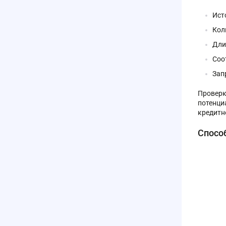
Ист
Кол
Дли
Соо
Зап
Проверк
потенци
кредитн
Спосо