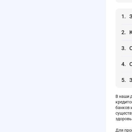
В наши 
кредито
банков 
существ
здоровь
Для про