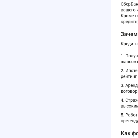
СберБан
вашего 
Кроме т
кредитну
Зачем
Кредитн
Получ
шансов 
Ипоте
рейтинг
Аренд
договор
Страх
высоким
Работ
претенд
Как ф