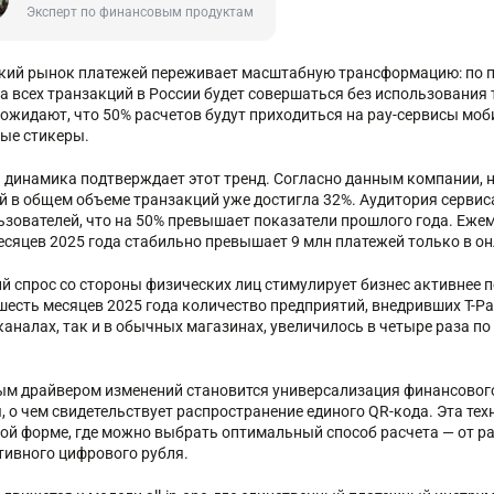
Эксперт по финансовым продуктам
кий рынок платежей переживает масштабную трансформацию: по про
а всех транзакций в России будет совершаться без использования
 ожидают, что 50% расчетов будут приходиться на pay-сервисы мо
ые стикеры.
 динамика подтверждает этот тренд. Согласно данным компании, н
й в общем объеме транзакций уже достигла 32%. Аудитория сервиса
ьзователей, что на 50% превышает показатели прошлого года. Еже
есяцев 2025 года стабильно превышает 9 млн платежей только в он
й спрос со стороны физических лиц стимулирует бизнес активнее
шесть месяцев 2025 года количество предприятий, внедривших T-Pay
каналах, так и в обычных магазинах, увеличилось в четыре раза 
м драйвером изменений становится универсализация финансового 
, о чем свидетельствует распространение единого QR-кода. Эта те
ой форме, где можно выбрать оптимальный способ расчета — от pa
тивного цифрового рубля.