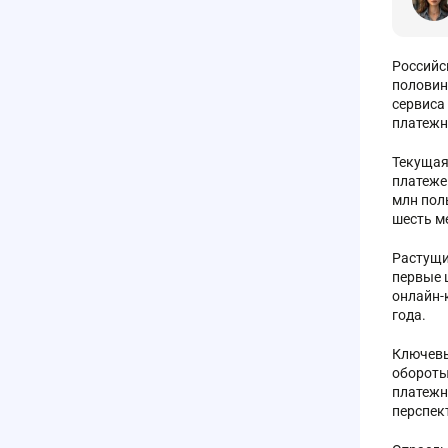
Российс
половин
сервиса
платежн
Текущая
платеже
млн пол
шесть м
Растущи
первые 
онлайн-
года.
Ключевы
обороты
платежн
перспек