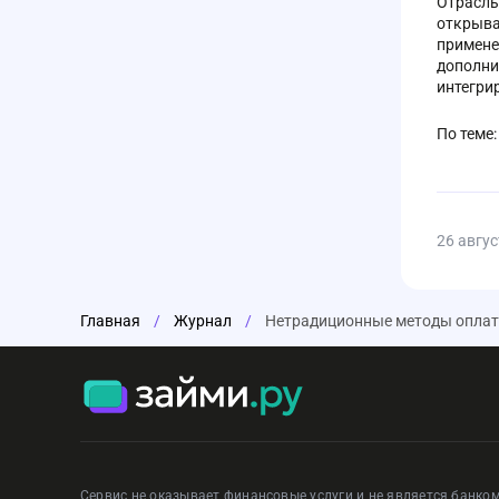
Отрасль 
открыва
примене
дополни
интегри
По теме
26 авгус
Главная
/
Журнал
/
Нетрадиционные методы оплаты
Сервис не оказывает финансовые услуги и не является банком