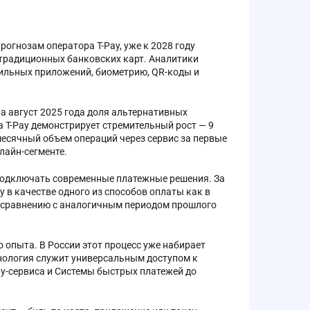
гнозам оператора T-Pay, уже к 2028 году
 традиционных банковских карт. Аналитики
бильных приложений, биометрию, QR-коды и
а август 2025 года доля альтернативных
 T-Pay демонстрирует стремительный рост — 9
месячный объем операций через сервис за первые
лайн-сегменте.
 подключать современные платежные решения. За
 в качестве одного из способов оплаты как в
по сравнению с аналогичным периодом прошлого
опыта. В России этот процесс уже набирает
хнология служит универсальным доступом к
y-сервиса и Системы быстрых платежей до