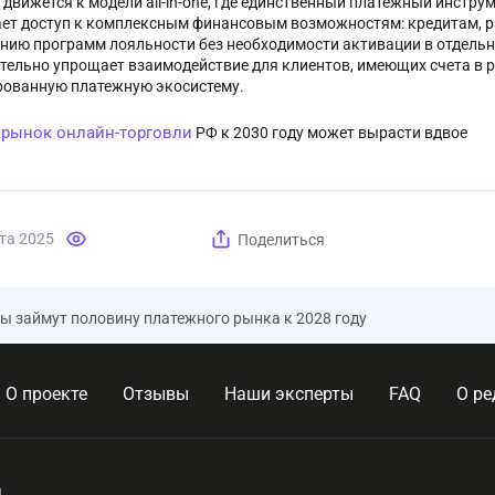
движется к модели all-in-one, где единственный платежный инструм
ет доступ к комплексным финансовым возможностям: кредитам, р
нию программ лояльности без необходимости активации в отдельн
тельно упрощает взаимодействие для клиентов, имеющих счета в р
рованную платежную экосистему.
рынок онлайн-торговли
:
РФ к 2030 году может вырасти вдвое
та 2025
Поделиться
 займут половину платежного рынка к 2028 году
О проекте
Отзывы
Наши эксперты
FAQ
О ре
,