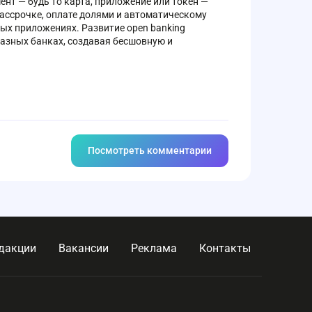
ент — будь то карта, приложение или токен —
ассрочке, оплате долями и автоматическому
ых приложениях. Развитие open banking
азных банках, создавая бесшовную и
Посмотреть комментарии
дакции
Вакансии
Реклама
Контакты