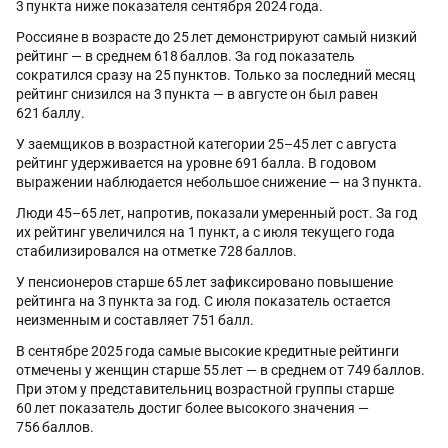
3 пункта ниже показателя сентября 2024 года.
Россияне в возрасте до 25 лет демонстрируют самый низкий
рейтинг — в среднем 618 баллов. За год показатель
сократился сразу на 25 пунктов. Только за последний месяц
рейтинг снизился на 3 пункта — в августе он был равен
621 баллу.
У заемщиков в возрастной категории 25–45 лет с августа
рейтинг удерживается на уровне 691 балла. В годовом
выражении наблюдается небольшое снижение — на 3 пункта.
Люди 45–65 лет, напротив, показали умеренный рост. За год
их рейтинг увеличился на 1 пункт, а с июля текущего года
стабилизировался на отметке 728 баллов.
У пенсионеров старше 65 лет зафиксировано повышение
рейтинга на 3 пункта за год. С июля показатель остается
неизменным и составляет 751 балл.
В сентябре 2025 года самые высокие кредитные рейтинги
отмечены у женщин старше 55 лет — в среднем от 749 баллов.
При этом у представительниц возрастной группы старше
60 лет показатель достиг более высокого значения —
756 баллов.