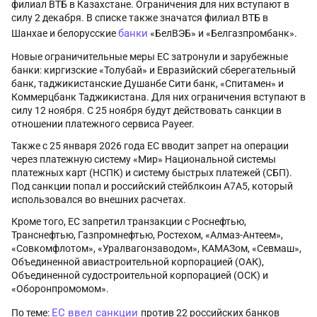
филиал ВТБ в Казахстане. Ограничения для них вступают в
силу 2 декабря. В списке также значатся филиал ВТБ в
банки
Шанхае и белорусские
«БелВЭБ» и «Белгазпромбанк».
Новые ограничительные меры ЕС затронули и зарубежные
банки: киргизские «Толубай» и Евразийский сберегательный
банк, таджикистанские Душанбе Сити банк, «Спитамен» и
Коммерцбанк Таджикистана. Для них ограничения вступают в
силу 12 ноября. С 25 ноября будут действовать санкции в
отношении платежного сервиса Payeer.
Также с 25 января 2026 года ЕС вводит запрет на операции
через платежную систему «Мир» Национальной системы
платежных карт (НСПК) и систему быстрых платежей (СБП).
Под санкции попал и российский стейблкоин А7А5, который
использовался во внешних расчетах.
Кроме того, ЕС запретил транзакции с Роснефтью,
Транснефтью, Газпромнефтью, Ростехом, «Алмаз-Антеем»,
«Совкомфлотом», «Уралвагонзаводом», КАМАЗом, «Севмаш»,
Объединенной авиастроительной корпорацией (ОАК),
Объединенной судостроительной корпорацией (ОСК) и
«Оборонпромомом».
ЕС ввел санкции
По теме:
против 22 российских банков