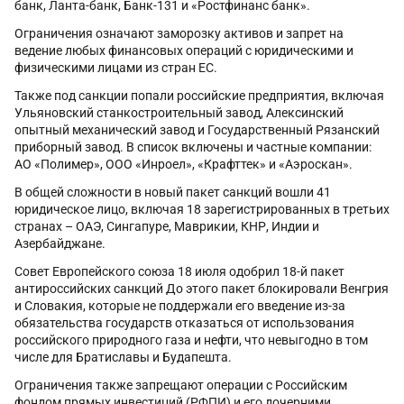
банк, Ланта-банк, Банк-131 и «Ростфинанс банк».
Ограничения означают заморозку активов и запрет на
ведение любых финансовых операций с юридическими и
физическими лицами из стран ЕС.
Также под санкции попали российские предприятия, включая
Ульяновский станкостроительный завод, Алексинский
опытный механический завод и Государственный Рязанский
приборный завод. В список включены и частные компании:
АО «Полимер», ООО «Инроел», «Крафттек» и «Аэроскан».
В общей сложности в новый пакет санкций вошли 41
юридическое лицо, включая 18 зарегистрированных в третьих
странах – ОАЭ, Сингапуре, Маврикии, КНР, Индии и
Азербайджане.
Совет Европейского союза 18 июля одобрил 18-й пакет
антироссийских санкций До этого пакет блокировали Венгрия
и Словакия, которые не поддержали его введение из-за
обязательства государств отказаться от использования
российского природного газа и нефти, что невыгодно в том
числе для Братиславы и Будапешта.
Ограничения также запрещают операции с Российским
фондом прямых инвестиций (РФПИ) и его дочерними