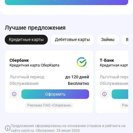
Лучшие предложения
Кредитные карты
Дебетовые карты
Займы
Вк
Сбербанк
Т-Банк
Кредитная карта СберКарта
Кредитная карта 
Льготный период
до 120 дней
Льготный перио
Обслуживание
Бесплатно
Обслуживание
Оформить
Реклама ПАО «Сбербанк»
Рекла
Предложения сформированы на основании отзывов и рейтинга на
сайте zaimi.ru. Обновлено: 28 июня 2026