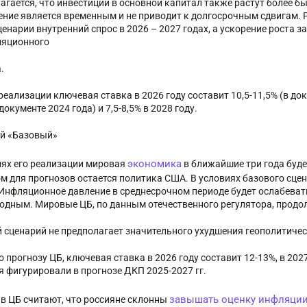
агается, что инвестиции в основной капитал также растут более бы
ние является временным и не приводит к долгосрочным сдвигам.
енарии внутренний спрос в 2026 – 2027 годах, а ускорение роста з
яционного
.
реализации ключевая ставка в 2026 году составит 10,5-11,5% (в доку
 документе 2024 года) и 7,5-8,5% в 2028 году.
й «Базовый»
экономика
иях его реализации мировая
в ближайшие три года буде
м для прогнозов остается политика США. В условиях базового сц
 Инфляционное давление в среднесрочном периоде будет ослабевать
одным. Мировые ЦБ, по данным отечественного регулятора, продо
 сценарий не предполагает значительного ухудшения геополитичес
 прогнозу ЦБ, ключевая ставка в 2026 году составит 12-13%, в 2027 г
я фигурировали в прогнозе ДКП 2025-2027 гг.
завышать оценку инфляци
: в ЦБ считают, что россияне склонны