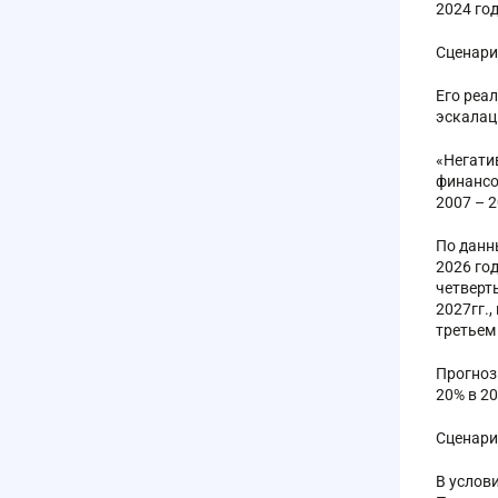
2024 год
Сценари
Его реа
эскалац
«Негати
финансо
2007 – 
По данн
2026 го
четверт
2027гг.,
третьем
Прогнозн
20% в 20
Сценари
В услов