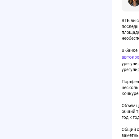
ВТБ выс
последн
площадк
необесп
В банке
автокр
урегули
урегули
Портфел
несколь
конкуре
Объем ц
общий т
год к го
Общий о
заметны