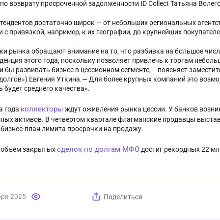
 по возврату просроченной задолженности ID Collect Татьяна Волег
етендентов достаточно широк — от небольших региональных агентст
и с привязкой, например, к их географии, до крупнейших покупател
ки рынка обращают внимание на то, что разбивка на большое числ
нденция этого года, поскольку позволяет привлечь к торгам небол
ли бы развивать бизнес в цессионном сегменте,— поясняет замести
долгов») Евгения Уткина.— Для более крупных компаний это возмо
ь будет среднего качества».
коллекторы
а года
ждут оживления рынка цессии. У банков возни
ных активов. В четвертом квартале флагманские продавцы выста
 бизнес-план лимита просрочки на продажу.
сделок по долгам МФО
: объем закрытых
достиг рекордных 22 мл
бря 2025
Поделиться