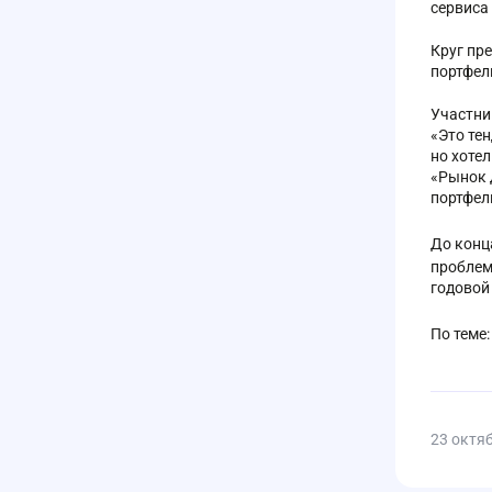
сервиса
Круг пр
портфел
Участни
«Это те
но хоте
«Рынок 
портфел
До конц
проблем
годовой
По теме
23 октя