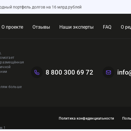
рдный портфель долгов на 16 млрд рублей
О проекте
Отзывы
Наши эксперты
FAQ
О ре
,
помогает
, размещённая
личной
8 800 300 69 72
info
ании
телям больше
Политика конфиденциальности
Поль
ом.1