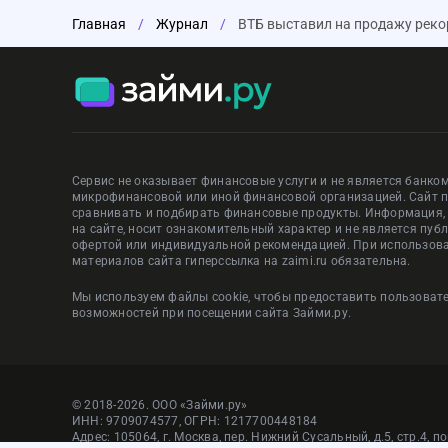
Главная
/
Журнал
/
ВТБ выставил на продажу реко
Сервис не оказывает финансовые услуги и не является банком
микрофинансовой или иной финансовой организацией. Сайт 
сравнивать и подбирать финансовые продукты. Информация
на сайте, носит ознакомительный характер и не является пуб
офертой или индивидуальной рекомендацией. При использов
материалов сайта гиперссылка на zaimi.ru обязательна.
Мы используем файлы cookie, чтобы предоставить пользова
возможностей при посещении сайта Займи.ру.
© 2018-2026. ООО «Займи.ру»
ИНН: 9709074577, ОГРН: 1217700448184
Адрес: 105064, г. Москва, пер. Нижний Сусальный, д.5, стр.4, п