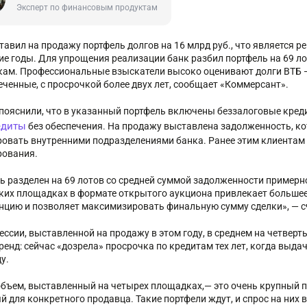
Эксперт по финансовым продуктам
тавил на продажу портфель долгов на 16 млрд руб., что является 
ие годы. Для упрощения реализации банк разбил портфель на 69 л
ам. Профессиональные взыскатели высоко оценивают долги ВТБ — 
еченные, с просрочкой более двух лет, сообщает «Коммерсант».
 пояснили, что в указанный портфель включены беззалоговые кред
едиты
без обеспечения. На продажу выставлена задолженность, к
ровать внутренними подразделениями банка. Ранее этим клиента
рования.
ь разделен на 69 лотов со средней суммой задолженности примерн
ких площадках в формате открытого аукциона привлекает большее
нцию и позволяет максимизировать финальную сумму сделки», — с
ессии, выставленной на продажу в этом году, в среднем на четверт
ренд: сейчас «дозрела» просрочка по кредитам тех лет, когда выд
ду.
бъем, выставленный на четырех площадках,— это очень крупный по
й для конкретного продавца. Такие портфели ждут, и спрос на них