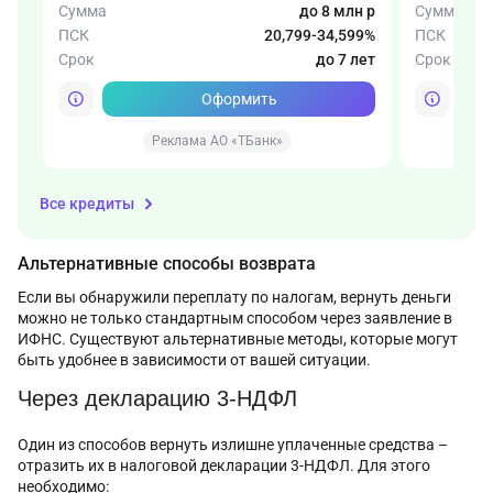
Сумма
до 8 млн р
Сумма
ПСК
20,799-34,599%
ПСК
Срок
до 7 лет
Срок
Оформить
Реклама АО «ТБанк»
Р
Все кредиты
Альтернативные способы возврата
Если вы обнаружили переплату по налогам, вернуть деньги
можно не только стандартным способом через заявление в
ИФНС. Существуют альтернативные методы, которые могут
быть удобнее в зависимости от вашей ситуации.
Через декларацию 3-НДФЛ
Один из способов вернуть излишне уплаченные средства –
отразить их в налоговой декларации 3-НДФЛ. Для этого
необходимо: