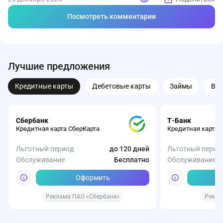
Посмотреть комментарии
Лучшие предложения
Кредитные карты
Дебетовые карты
Займы
Вк
Сбербанк
Т-Банк
Кредитная карта СберКарта
Кредитная карта 
Льготный период
до 120 дней
Льготный перио
Обслуживание
Бесплатно
Обслуживание
Оформить
Реклама ПАО «Сбербанк»
Рекла