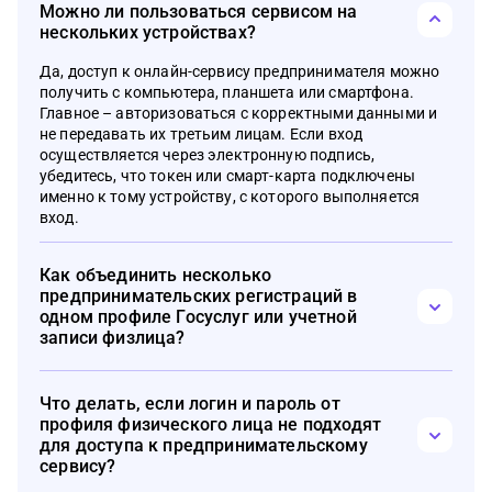
Можно ли пользоваться сервисом на
нескольких устройствах?
Да, доступ к онлайн-сервису предпринимателя можно
получить с компьютера, планшета или смартфона.
Главное – авторизоваться с корректными данными и
не передавать их третьим лицам. Если вход
осуществляется через электронную подпись,
убедитесь, что токен или смарт-карта подключены
именно к тому устройству, с которого выполняется
вход.
Как объединить несколько
предпринимательских регистраций в
одном профиле Госуслуг или учетной
записи физлица?
Если у вас зарегистрировано несколько видов
предпринимательской деятельности, их можно
Что делать, если логин и пароль от
подключить к одному аккаунту. Для этого после входа
профиля физического лица не подходят
выберите функцию «Добавить организацию» или
для доступа к предпринимательскому
«Создать профиль предпринимателя», укажите
сервису?
необходимые данные и подтвердите их.