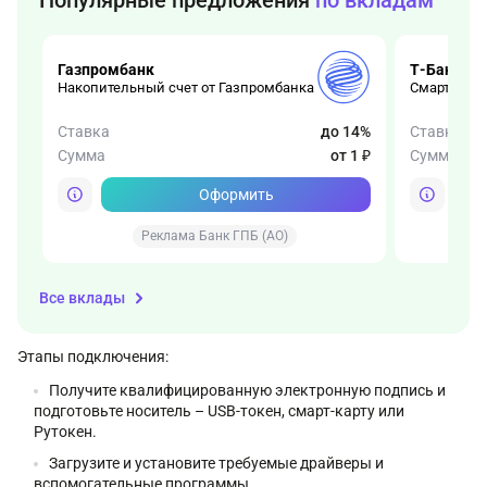
Газпромбанк
Т-Банк
Накопительный счет от Газпромбанка
СмартВклад
Ставка
до 14%
Ставка
Сумма
от 1 ₽
Сумма
Оформить
Реклама Банк ГПБ (АО)
Все вклады
Этапы подключения:
Получите квалифицированную электронную подпись и
подготовьте носитель – USB-токен, смарт-карту или
Рутокен.
Загрузите и установите требуемые драйверы и
вспомогательные программы.