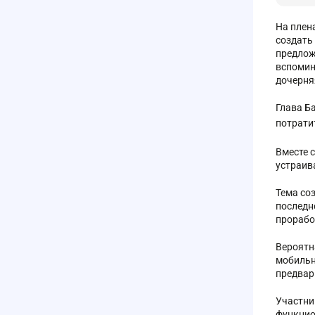
На плен
создать
предлож
вспомин
дочерня
Глава Б
потрати
Вместе 
устраив
Тема со
последн
прорабо
Вероятн
мобильн
предвар
Участни
функцио