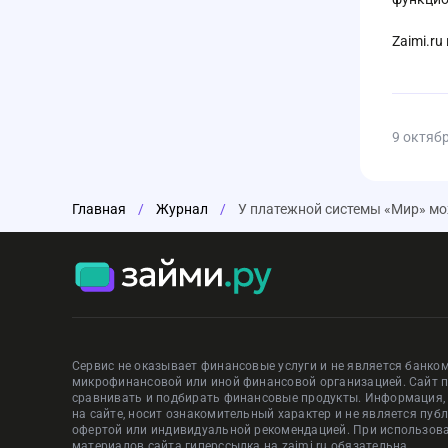
Zaimi.ru
9 октяб
Главная
/
Журнал
/
У платежной системы «Мир» мо
Сервис не оказывает финансовые услуги и не является банком
микрофинансовой или иной финансовой организацией. Сайт 
сравнивать и подбирать финансовые продукты. Информация
на сайте, носит ознакомительный характер и не является пуб
офертой или индивидуальной рекомендацией. При использов
материалов сайта гиперссылка на zaimi.ru обязательна.