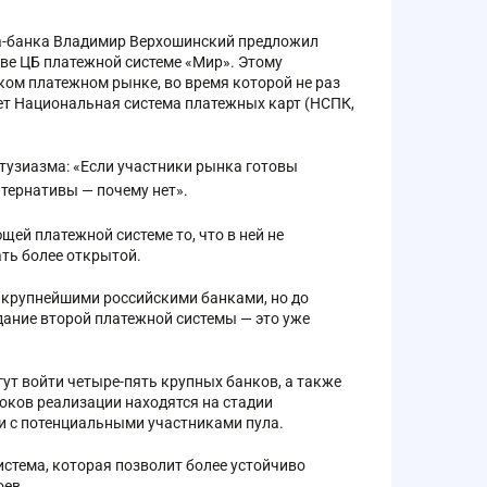
а-банка Владимир Верхошинский предложил
ве ЦБ платежной системе «Мир». Этому
ом платежном рынке, во время которой не раз
ет Национальная система платежных карт (НСПК,
нтузиазма: «Если участники рынка готовы
льтернативы — почему нет».
щей платежной системе то, что в ней не
ать более открытой.
 крупнейшими российскими банками, но до
здание второй платежной системы — это уже
гут войти четыре-пять крупных банков, а также
оков реализации находятся на стадии
и с потенциальными участниками пула.
истема, которая позволит более устойчиво
оев.