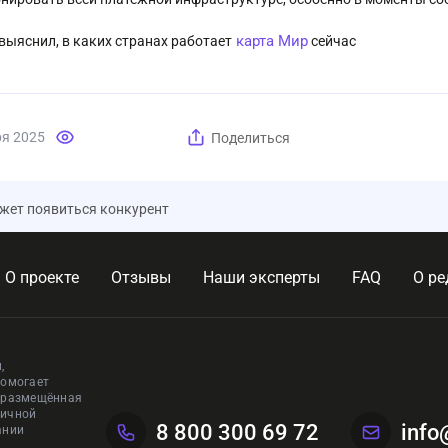
карта Мир
 выяснил, в каких странах работает
сейчас
ря 2025
Поделиться
жет появиться конкурент
О проекте
Отзывы
Наши эксперты
FAQ
О ре
,
помогает
, размещённая
личной
8 800 300 69 72
info
ании