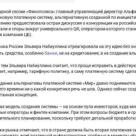
арной сессии «Финополиса» главный управляющий директор Альф
 новую платежную систему, альтернативную созданной по инициати
ению предшествовала острая дискуссия о конкуренции на российск
али и споры вокруг универсального QR, оператором которого стан
я компания ЦБ).
анка России Эльвира Набиуллина отреагировала на эту идею без э
банки
ть средства, особенно
, не на кредитование, а на создание а
с тем Эльвира Набиуллина считает, что проще исправить в действую
ает, например, тарифную политику, а саму платежную систему сдел
здания альтернативы платежной системе «Мир» давно поднимается
его времени ни о какой конкретике речь не шла. Однако сейчас со
танная концепция.
ая модель создания системы — на основе пула инвесторов, куда мо
ые операторы и финтех-компании. При этом вопросы бюджета и ср
ительного планирования, поскольку требуют детальной проработк
ки рынка отмечают, что в стране должна быть вторая платежная с
нировать всей платежной инфраструктуре, особенно в моменты сб