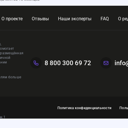
О проекте
Отзывы
Наши эксперты
FAQ
О ре
,
помогает
, размещённая
личной
8 800 300 69 72
info
ании
телям больше
Политика конфиденциальности
Поль
ом.1