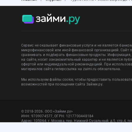
Сервис не оказывает финансовые услуги и не является банком
микрофинансовой или иной финансовой организацией. Сайт 
сравнивать и подбирать финансовые продукты. Информация
на сайте, носит ознакомительный характер и не является пуб
офертой или индивидуальной рекомендацией. При использов
материалов сайта гиперссылка на zaimi.ru обязательна.
Мы используем файлы cookie, чтобы предоставить пользова
возможностей при посещении сайта Займи.ру.
© 2018-2026. ООО «Займи.ру»
ИНН: 9709074577, ОГРН: 1217700448184
Адрес: 105064, г. Москва, пер. Нижний Сусальный, д.5, стр.4, п