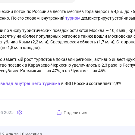
ческий поток по России за десять месяцев года вырос на 4,8%, до 
туризм
нко. По его словам, внутренний
демонстрирует устойчивый 
и по числу туристических поездок остаются Москва — 10,3 млн, Кр
В десятку наиболее популярных регионов также вошли Московская об
еспублика Крым (2,2 млн), Свердловская область (1,7 млн), Ставро
(по 1,5 млн каждая).
о заметный рост турпотока показали регионы, активно инвестиру
тво поездок в Карачаево-Черкесию увеличилось в 2,3 раза, в Респу
еспублике Калмыкия — на 47%, а на Чукотке — на 46%.
вклад внутреннего туризма
:
в ВВП России составляет 2,9%
ря 2025
Поделиться
,2 млн за 10 месяцев