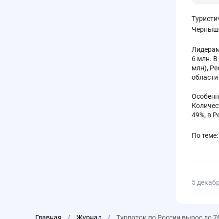
Туристи
Черныше
Лидерам
6 млн. 
млн), Р
области 
Особенн
Количес
49%, в Р
По теме
5 декаб
Главная
/
Журнал
/
Турпоток по России вырос до 76