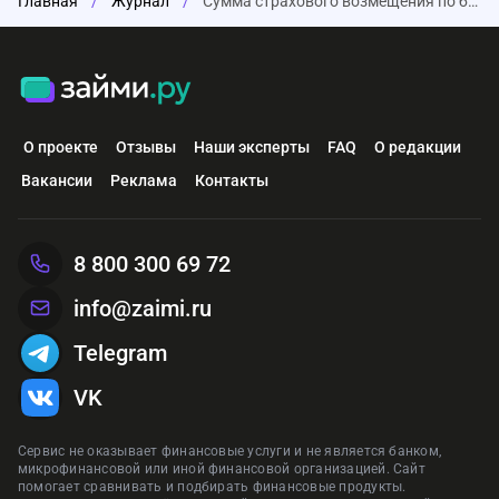
Главная
/
Журнал
/
Сумма страхового возмещения по безотзывным вкладам увеличена в два раза
О проекте
Отзывы
Наши эксперты
FAQ
О редакции
Вакансии
Реклама
Контакты
8 800 300 69 72
info@zaimi.ru
Telegram
VK
Сервис не оказывает финансовые услуги и не является банком,
микрофинансовой или иной финансовой организацией. Сайт
помогает сравнивать и подбирать финансовые продукты.