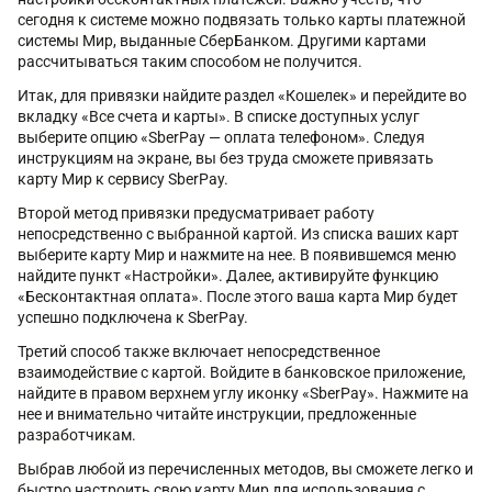
сегодня к системе можно подвязать только карты платежной
системы Мир, выданные СберБанком. Другими картами
рассчитываться таким способом не получится.
Итак, для привязки найдите раздел «Кошелек» и перейдите во
вкладку «Все счета и карты». В списке доступных услуг
выберите опцию «SberPay — оплата телефоном». Следуя
инструкциям на экране, вы без труда сможете привязать
карту Мир к сервису SberPay.
Второй метод привязки предусматривает работу
непосредственно с выбранной картой. Из списка ваших карт
выберите карту Мир и нажмите на нее. В появившемся меню
найдите пункт «Настройки». Далее, активируйте функцию
«Бесконтактная оплата». После этого ваша карта Мир будет
успешно подключена к SberPay.
Третий способ также включает непосредственное
взаимодействие с картой. Войдите в банковское приложение,
найдите в правом верхнем углу иконку «SberPay». Нажмите на
нее и внимательно читайте инструкции, предложенные
разработчикам.
Выбрав любой из перечисленных методов, вы сможете легко и
быстро настроить свою карту Мир для использования с