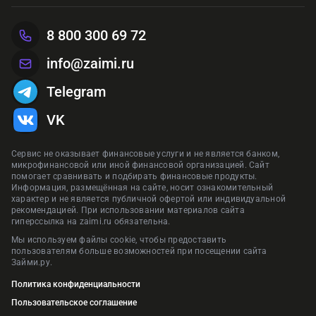
сайте zaimi.ru. Обновлено: 29 января 2026
Предложения сформированы на основании отзывов и рейтинга на
Предложения сформированы на основании отзывов и рейтинга на
Предложения сформированы на основании отзывов и рейтинга на
8 800 300 69 72
сайте zaimi.ru. Обновлено: 28 июня 2026
сайте zaimi.ru. Обновлено: 28 июня 2026
Предложения сформированы на основании отзывов и рейтинга на
сайте zaimi.ru. Обновлено: 16 марта 2026
сайте zaimi.ru. Обновлено: 28 июня 2026
info@zaimi.ru
Telegram
VK
Сервис не оказывает финансовые услуги и не является банком,
микрофинансовой или иной финансовой организацией. Сайт
помогает сравнивать и подбирать финансовые продукты.
Информация, размещённая на сайте, носит ознакомительный
характер и не является публичной офертой или индивидуальной
рекомендацией. При использовании материалов сайта
гиперссылка на zaimi.ru обязательна.
Мы используем файлы cookie, чтобы предоставить
пользователям больше возможностей при посещении сайта
Займи.ру.
Политика конфиденциальности
Пользовательское соглашение