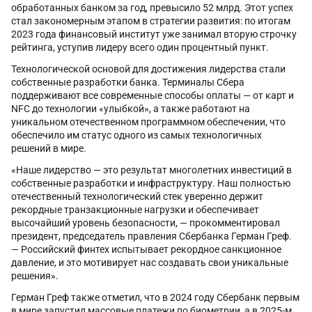
обработанных банком за год, превысило 52 млрд. Этот успех
стал закономерным этапом в стратегии развития: по итогам
2023 года финансовый институт уже занимал вторую строчку
рейтинга, уступив лидеру всего один процентный пункт.
Технологической основой для достижения лидерства стали
собственные разработки банка. Терминалы Сбера
поддерживают все современные способы оплаты — от карт и
NFC до технологии «улыбкой», а также работают на
уникальном отечественном программном обеспечении, что
обеспечило им статус одного из самых технологичных
решений в мире.
«Наше лидерство — это результат многолетних инвестиций в
собственные разработки и инфраструктуру. Наш полностью
отечественный технологический стек уверенно держит
рекордные транзакционные нагрузки и обеспечивает
высочайший уровень безопасности, — прокомментировал
президент, председатель правления Сбербанка Герман Греф.
— Российский финтех испытывает рекордное санкционное
давление, и это мотивирует нас создавать свои уникальные
решения».
Герман Греф также отметил, что в 2024 году Сбербанк первым
в мире запустил массовые платежи по биометрии, а в 2025-м