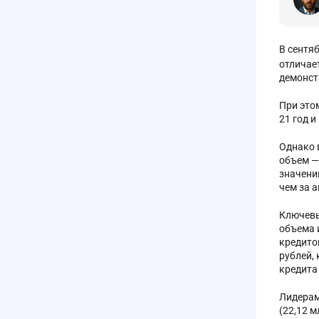
В сентя
отличае
демонст
При этом
21 год и
Однако 
объем —
значени
чем за 
Ключевы
объема 
кредито
рублей,
кредита 
Лидерам
(22,12 