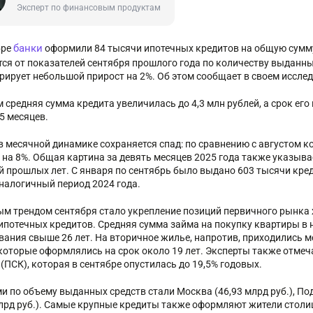
Эксперт по финансовым продуктам
банки
бре
оформили 84 тысячи ипотечных кредитов на общую сумму 
тся от показателей сентября прошлого года по количеству выданн
рирует небольшой прирост на 2%. Об этом сообщает в своем иссле
 средняя сумма кредита увеличилась до 4,3 млн рублей, а срок его
 5 месяцев.
в месячной динамике сохраняется спад: по сравнению с августом к
 на 8%. Общая картина за девять месяцев 2025 года также указыв
й прошлых лет. С января по сентябрь было выдано 603 тысячи креди
аналогичный период 2024 года.
м трендом сентября стало укрепление позиций первичного рынка 
ипотечных кредитов. Средняя сумма займа на покупку квартиры в н
вания свыше 26 лет. На вторичное жилье, напротив, приходились м
 которые оформлялись на срок около 19 лет. Эксперты также отме
(ПСК), которая в сентябре опустилась до 19,5% годовых.
и по объему выданных средств стали Москва (46,93 млрд руб.), Под
млрд руб.). Самые крупные кредиты также оформляют жители столиц