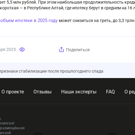
ет 5,5 млн рублей. При этом наибольшая продолжительность креди
короткая — в Республике Алтай, где ипотеку берут в среднем на 16 л
объем ипотеки в 2025 году
:
может снизиться на треть, до 3,3 трлн
бря 2025
Поделиться
признаки стабилизации после прошлогоднего спада
О проекте
Отзывы
Наши эксперты
FAQ
О ре
,
помогает
, размещённая
личной