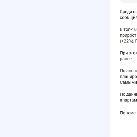
Среди п
сообщил
В топ-1
прирост
(+22%), 
При это
ранее.
По эксп
планиро
Самыми 
По данн
апартам
По теме