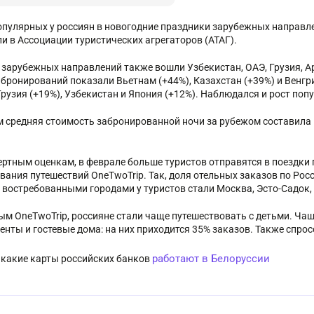
опулярных у россиян в новогодние праздники зарубежных направле
и в Ассоциации туристических агрегаторов (АТАГ).
0 зарубежных направлений также вошли Узбекистан, ОАЭ, Грузия, А
 бронирований показали Вьетнам (+44%), Казахстан (+39%) и Венгри
Грузия (+19%), Узбекистан и Япония (+12%). Наблюдался и рост поп
м средняя стоимость забронированной ночи за рубежом составила 1
ертным оценкам, в феврале больше туристов отправятся в поездки п
вания путешествий OneTwoTrip. Так, доля отельных заказов по Росс
востребованными городами у туристов стали Москва, Эсто-Садок, 
ым OneTwoTrip, россияне стали чаще путешествовать с детьми. Ча
енты и гостевые дома: на них приходится 35% заказов. Также спро
работают в Белоруссии
: какие карты российских банков