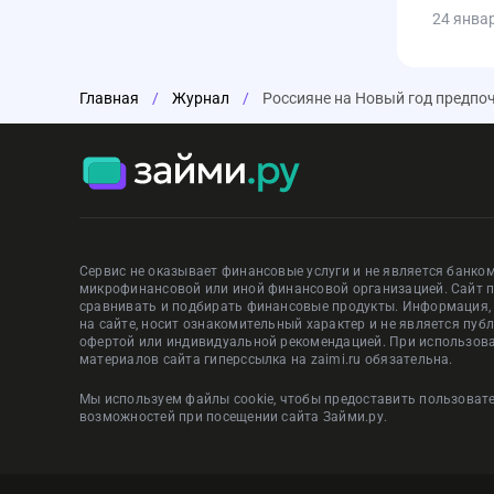
24 янва
Главная
/
Журнал
/
Россияне на Новый год предпоч
Сервис не оказывает финансовые услуги и не является банком
микрофинансовой или иной финансовой организацией. Сайт 
сравнивать и подбирать финансовые продукты. Информация
на сайте, носит ознакомительный характер и не является пуб
офертой или индивидуальной рекомендацией. При использов
материалов сайта гиперссылка на zaimi.ru обязательна.
Мы используем файлы cookie, чтобы предоставить пользова
возможностей при посещении сайта Займи.ру.