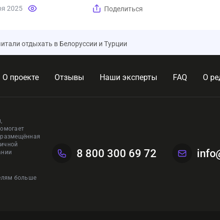
ря 2025
Поделиться
итали отдыхать в Белоруссии и Турции
О проекте
Отзывы
Наши эксперты
FAQ
О ре
,
помогает
, размещённая
личной
8 800 300 69 72
info
ании
телям больше