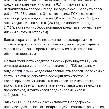
кредитных карт увеличилась на 9,7 п.п., показатель
незначительно возрос к середине года, а осенью опустился в
район 27–28% годовых. За тот же период ПСК в сегменте
потребкредитов поднялась на 8,8 п.п. (37,5% в декабре), по
автокредитам — на 5,2 п.п. (24,1%), а в ипотеке — на 7,1 п.п.
(17,8%, в статистику бюро попадают кредиты в том числе по
низким льготным ставкам).
Банки сократили грейс-периоды по новым картам, что
снизило маржинальность. Кроме того, происходит переток
спроса клиентов на кредитные карты из-за отказов по
обычным кредитам.
Полная стоимость кредитов в России регулируется ЦБ: он
ежеквартально устанавливает значения ПСК по разным
банки
видам ссуд,
не должны превышать пороги более чем на
треть. В октябре регулятор сообщил, что некоторые
кредиторы рассчитывали ПСК по кредиткам некорректно —
включали в базу для расчета низкие ставки, действующие в
промопериод, и фактически вводили заемщиков в
заблуждение.
Значения ПСК в России рассчитываются с задержкой:
например, для четвертого квартала действовали ограничения,