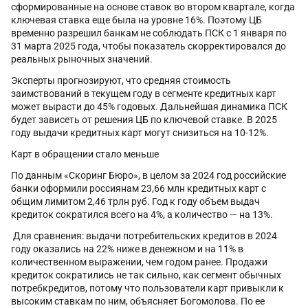
сформированные на основе ставок во втором квартале, когда
ключевая ставка еще была на уровне 16%. Поэтому ЦБ
временно разрешил банкам не соблюдать ПСК с 1 января по
31 марта 2025 года, чтобы показатель скорректировался до
реальных рыночных значений.
Эксперты прогнозируют, что средняя стоимость
заимствований в текущем году в сегменте кредитных карт
может вырасти до 45% годовых. Дальнейшая динамика ПСК
будет зависеть от решения ЦБ по ключевой ставке. В 2025
году выдачи кредитных карт могут снизиться на 10-12%.
Карт в обращении стало меньше
По данным «Скоринг Бюро», в целом за 2024 год российские
банки оформили россиянам 23,66 млн кредитных карт с
общим лимитом 2,46 трлн руб. Год к году объем выдач
кредиток сократился всего на 4%, а количество — на 13%.
Для сравнения: выдачи потребительских кредитов в 2024
году оказались на 22% ниже в денежном и на 11% в
количественном выражении, чем годом ранее. Продажи
кредиток сократились не так сильно, как сегмент обычных
потребкредитов, потому что пользователи карт привыкли к
высоким ставкам по ним, объясняет Богомолова. По ее