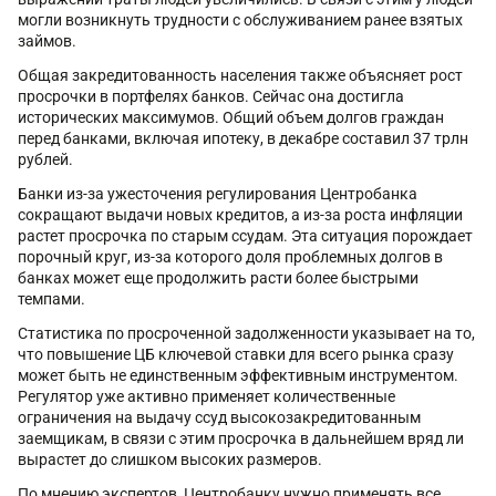
могли возникнуть трудности с обслуживанием ранее взятых
займов.
Общая закредитованность населения также объясняет рост
просрочки в портфелях банков. Сейчас она достигла
исторических максимумов. Общий объем долгов граждан
перед банками, включая ипотеку, в декабре составил 37 трлн
рублей.
Банки из-за ужесточения регулирования Центробанка
сокращают выдачи новых кредитов, а из-за роста инфляции
растет просрочка по старым ссудам. Эта ситуация порождает
порочный круг, из-за которого доля проблемных долгов в
банках может еще продолжить расти более быстрыми
темпами.
Статистика по просроченной задолженности указывает на то,
что повышение ЦБ ключевой ставки для всего рынка сразу
может быть не единственным эффективным инструментом.
Регулятор уже активно применяет количественные
ограничения на выдачу ссуд высокозакредитованным
заемщикам, в связи с этим просрочка в дальнейшем вряд ли
вырастет до слишком высоких размеров.
По мнению экспертов, Центробанку нужно применять все