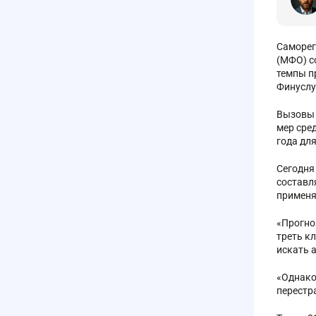
Саморег
(МФО) с
темпы п
Финуслу
Вызовы 
мер сре
года дл
Сегодня
составл
применя
«Прогно
треть кл
искать 
«Однако
перестр