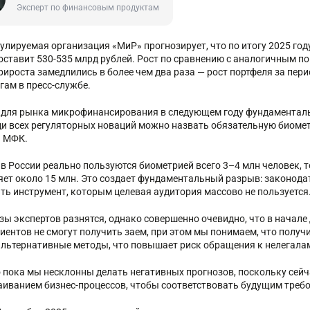
Эксперт по финансовым продуктам
улируемая организация «МиР» прогнозирует, что по итогу 2025 г
оставит 530-535 млрд рублей. Рост по сравнению с аналогичным по
рироста замедлились в более чем два раза — рост портфеля за пер
гам в пресс-службе.
для рынка микрофинансирования в следующем году фундаментальн
ди всех регуляторных новаций можно назвать обязательную биомет
я МФК.
 в России реально пользуются биометрией всего 3–4 млн человек, 
яет около 15 млн. Это создает фундаментальный разрыв: законода
ть инструмент, которым целевая аудитория массово не пользуется
зы экспертов разнятся, однако совершенно очевидно, что в начале
иентов не смогут получить заем, при этом мы понимаем, что получи
альтернативные методы, что повышает риск обращения к нелегалам
 пока мы несклонны делать негативных прогнозов, поскольку сейч
аиванием бизнес-процессов, чтобы соответствовать будущим требо