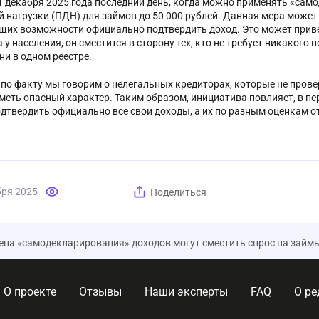
1 декабря 2025 года последний день, когда можно применять «сам
й нагрузки (ПДН) для займов до 50 000 рублей. Данная мера может
щих возможности официально подтвердить доход. Это может привес
 у населения, он сместится в сторону тех, кто не требует никакого 
ни в одном реестре.
ь по факту мы говорим о нелегальных кредиторах, которые не пров
меть опасный характер. Таким образом, инициатива повлияет, в пе
одтвердить официально все свои доходы, а их по разным оценкам от
бря 2025
Поделиться
ена «самодекларирования» доходов могут сместить спрос на займы
О проекте
Отзывы
Наши эксперты
FAQ
О ре