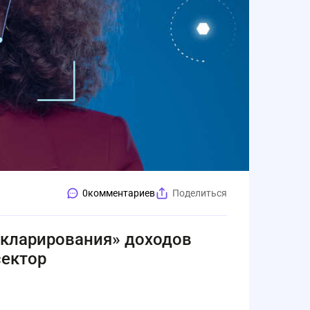
0
комментариев
Поделиться
екларирования» доходов
сектор