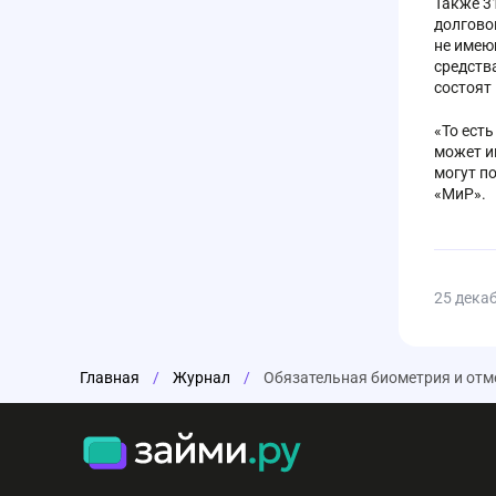
Также 3
долгово
не имею
средства
состоят 
«То ест
может и
могут п
«МиР».
25 дека
Главная
/
Журнал
/
Обязательная биометрия и отм