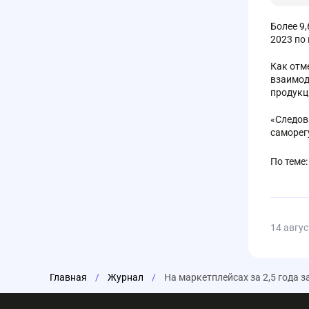
Более 9
2023 по
Как отм
взаимод
продукц
«Следов
саморег
По теме
14 авгус
Главная
/
Журнал
/
На маркетплейсах за 2,5 года 