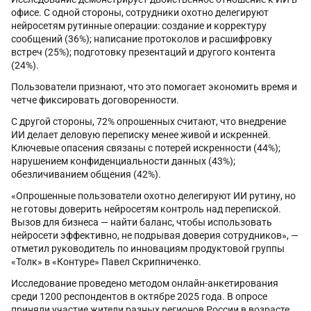
офисе. С одной стороны, сотрудники охотно делегируют
нейросетям рутинные операции: создание и корректуру
сообщений (36%); написание протоколов и расшифровку
встреч (25%); подготовку презентаций и другого контента
(24%).
Пользователи признают, что это помогает экономить время и
четче фиксировать договоренности.
С другой стороны, 72% опрошенных считают, что внедрение
ИИ делает деловую переписку менее живой и искренней.
Ключевые опасения связаны с потерей искренности (44%);
нарушением конфиденциальности данных (43%);
обезличиванием общения (42%).
«Опрошенные пользователи охотно делегируют ИИ рутину, но
не готовы доверить нейросетям контроль над перепиской.
Вызов для бизнеса — найти баланс, чтобы использовать
нейросети эффективно, не подрывая доверия сотрудников», —
отметил руководитель по инновациям продуктовой группы
«Толк» в «Контуре» Павел Скрипниченко.
Исследование проведено методом онлайн-анкетирования
среди 1200 респондентов в октябре 2025 года. В опросе
приняли участие жители разных регионов России в возрасте