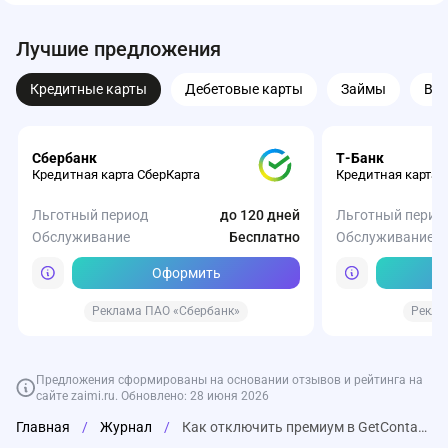
Лучшие предложения
Кредитные карты
Дебетовые карты
Займы
Вк
Сбербанк
Т-Банк
Кредитная карта СберКарта
Кредитная карта 
Льготный период
до 120 дней
Льготный перио
Обслуживание
Бесплатно
Обслуживание
Оформить
Реклама ПАО «Сбербанк»
Рекла
Предложения сформированы на основании отзывов и рейтинга на
сайте zaimi.ru. Обновлено: 28 июня 2026
Главная
/
Журнал
/
Как отключить премиум в GetContact и прекратить списание денег
Газпромбанк
Турбозайм
Веббанкир
Т-Банк
Совкомбанк
ВТБ
Т-Банк
Т-Банк
Т-Банк
ОЗОН Банк
Накопительный счет от