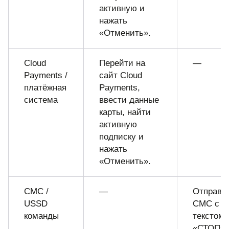
активную и
нажать
«Отменить».
Cloud
Перейти на
—
Payments /
сайт Cloud
платёжная
Payments,
система
ввести данные
карты, найти
активную
подписку и
нажать
«Отменить».
СМС /
—
Отправи
USSD
СМС с
команды
текстом
«СТОП» 