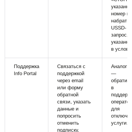
указанн
номер и
набрать
USSD-
запрос,
указанн
в услови
Поддержка
Связаться с
Аналоги
Info Portal
поддержкой
—
через email
обратит
или форму
в
обратной
поддерж
связи, указать
операто
данные и
для
попросить
отключе
отменить
услуги.
подписку.