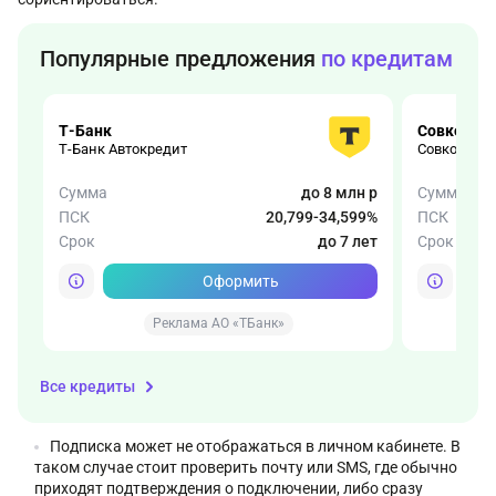
Популярные предложения
по кредитам
Т-Банк
Совкомба
Т-Банк Автокредит
Совкомбанк
Сумма
до 8 млн р
Сумма
ПСК
20,799-34,599%
ПСК
Срок
до 7 лет
Срок
Оформить
Реклама АО «ТБанк»
Р
Все кредиты
Подписка может не отображаться в личном кабинете. В
таком случае стоит проверить почту или SMS, где обычно
приходят подтверждения о подключении, либо сразу