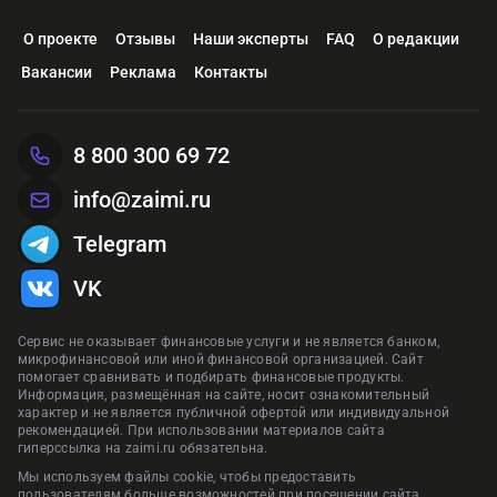
Срок
до 15 лет
Срок
Срок
7 - 168 дней
Срок
Оформить
Оформить
Оформить
О проекте
Отзывы
Наши эксперты
FAQ
О редакции
Одобрение
Высокое
Одобрение
Оформить
Вакансии
Реклама
Контакты
Реклама Банк ГПБ (АО)
Реклама АО «ТБанк»
Рекла
Рекла
Оформить
Предложения сформированы на основании отзывов и рейтинга на
Реклама ПАО «Совкомбанк»
Рекла
сайте zaimi.ru. Обновлено: 29 января 2026
Предложения сформированы на основании отзывов и рейтинга на
Предложения сформированы на основании отзывов и рейтинга на
Предложения сформированы на основании отзывов и рейтинга на
8 800 300 69 72
сайте zaimi.ru. Обновлено: 28 июня 2026
сайте zaimi.ru. Обновлено: 28 июня 2026
Предложения сформированы на основании отзывов и рейтинга на
сайте zaimi.ru. Обновлено: 16 марта 2026
сайте zaimi.ru. Обновлено: 28 июня 2026
info@zaimi.ru
Telegram
VK
Сервис не оказывает финансовые услуги и не является банком,
микрофинансовой или иной финансовой организацией. Сайт
помогает сравнивать и подбирать финансовые продукты.
Информация, размещённая на сайте, носит ознакомительный
характер и не является публичной офертой или индивидуальной
рекомендацией. При использовании материалов сайта
гиперссылка на zaimi.ru обязательна.
Мы используем файлы cookie, чтобы предоставить
пользователям больше возможностей при посещении сайта