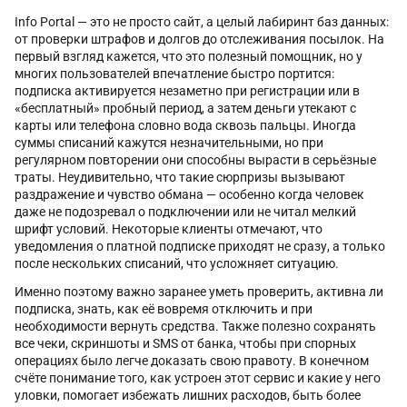
Info Portal — это не просто сайт, а целый лабиринт баз данных:
от проверки штрафов и долгов до отслеживания посылок. На
первый взгляд кажется, что это полезный помощник, но у
многих пользователей впечатление быстро портится:
подписка активируется незаметно при регистрации или в
«бесплатный» пробный период, а затем деньги утекают с
карты или телефона словно вода сквозь пальцы. Иногда
суммы списаний кажутся незначительными, но при
регулярном повторении они способны вырасти в серьёзные
траты. Неудивительно, что такие сюрпризы вызывают
раздражение и чувство обмана — особенно когда человек
даже не подозревал о подключении или не читал мелкий
шрифт условий. Некоторые клиенты отмечают, что
уведомления о платной подписке приходят не сразу, а только
после нескольких списаний, что усложняет ситуацию.
Именно поэтому важно заранее уметь проверить, активна ли
подписка, знать, как её вовремя отключить и при
необходимости вернуть средства. Также полезно сохранять
все чеки, скриншоты и SMS от банка, чтобы при спорных
операциях было легче доказать свою правоту. В конечном
счёте понимание того, как устроен этот сервис и какие у него
уловки, помогает избежать лишних расходов, быть более