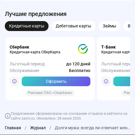
Лучшие предложения
Кредитные карты
Дебетовые карты
Займы
Вк
Сбербанк
Т-Банк
Кредитная карта СберКарта
Кредитная карта 
Льготный период
до 120 дней
Льготный перио
Обслуживание
Бесплатно
Обслуживание
Оформить
Реклама ПАО «Сбербанк»
Рекла
Предложения сформированы на основании отзывов и рейтинга на
сайте zaimi.ru. Обновлено: 28 июня 2026
Главная
/
Журнал
/
Долги мужа: всегда ли отвечает жена?
Газпромбанк
Турбозайм
Веббанкир
Т-Банк
Совкомбанк
ВТБ
Т-Банк
Т-Банк
Т-Банк
ОЗОН Банк
Накопительный счет от