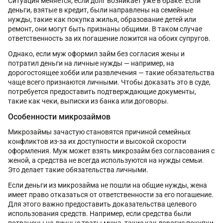
Ситуация меняется, если долг возникает уже в браке. Если
деньги, взятые в кредит, были направлены на семейные
нужды, такие как покупка жилья, образование детей или
ремонт, они могут быть признаны общими. В таком случае
ответственность за их погашение ложится на обоих супругов.
Однако, если муж оформил займ без согласия жены и
потратил деньги на личные нужды — например, на
дорогостоящее хобби или развлечения — такие обязательства
чаще всего признаются личными. Чтобы доказать это в суде,
потребуется предоставить подтверждающие документы,
такие как чеки, выписки из банка или договоры.
Особенности микрозаймов
Микрозаймы зачастую становятся причиной семейных
конфликтов из-за их доступности и высокой скорости
оформления. Муж может взять микрозайм без согласования с
женой, а средства не всегда используются на нужды семьи.
Это делает такие обязательства личными.
Если деньги из микрозайма не пошли на общие нужды, жена
имеет право отказаться от ответственности за его погашение.
Для этого важно предоставить доказательства целевого
использования средств. Например, если средства были
потрачены на личные траты мужа, такие как дорогие покупки