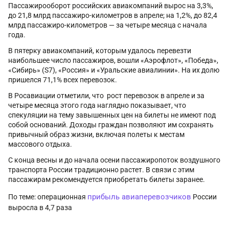
Пассажирооборот российских авиакомпаний вырос на 3,3%,
до 21,8 млрд пассажиро-километров в апреле; на 1,2%, до 82,4
млрд пассажиро-километров — за четыре месяца с начала
года.
В пятерку авиакомпаний, которым удалось перевезти
наибольшее число пассажиров, вошли «Аэрофлот», «Победа»,
«Сибирь» (S7), «Россия» и «Уральские авиалинии». На их долю
пришелся 71,1% всех перевозок.
В Росавиации отметили, что рост перевозок в апреле и за
четыре месяца этого года наглядно показывает, что
спекуляции на тему завышенных цен на билеты не имеют под
собой оснований. Доходы граждан позволяют им сохранять
привычный образ жизни, включая полеты к местам
массового отдыха.
С конца весны и до начала осени пассажиропоток воздушного
транспорта России традиционно растет. В связи с этим
пассажирам рекомендуется приобретать билеты заранее.
прибыль авиаперевозчиков
По теме: операционная
России
выросла в 4,7 раза