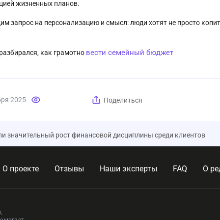
цией жизненных планов.
им запрос на персонализацию и смысл: люди хотят не просто копить
вести семейный бюджет
 разбирался, как грамотно
бря 2025
Поделиться
и значительный рост финансовой дисциплины среди клиентов
О проекте
Отзывы
Наши эксперты
FAQ
О ре
,