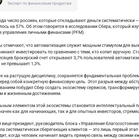
Эксперт по финансовым продуктам
года число россиян, которые откладывают деньги систематически — 
лось на 57%. Об этом говорится в исследовании Сбера, который и
в управления личными финансами (PFM).
ы отмечают, что автоматизация служит мощным стимулом для вы
чинают инвестировать по сравнению с теми, кто копит вручную. Ст
есяцев брокерский счет открывают 3,7% пользователей автоматизи
 не превышает 1,3%.
я на растущую дисциплину, сохраняется фундаментальная проблем
перед собой конкретную финансовую цель. Этот разрыв между абс
ванием побудил Сбер создать экосистему сервисов, трансформиру
м и жизненным достижениям.
ьным элементом этой экосистемы становится интеллектуальный 
начен как для начинающих, так и для опытных инвесторов, стрем
 вице-президент, руководитель блока «Управление благосостояние
сла систематически сберегающих клиентов — это лишь первый эта
дит, когда человек начинает видеть прямую связь между своими