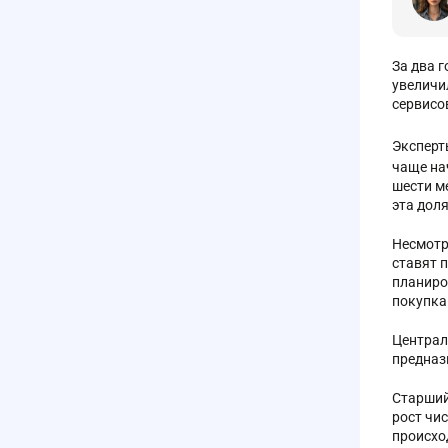
За два 
увеличи
сервисо
Эксперт
чаще на
шести м
эта доля
Несмотр
ставят 
планиро
покупка
Централ
предназ
Старший
рост чи
происхо