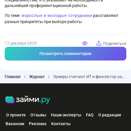
специальностям, что указывает на необходимость
дальнейшей профориентационной работы.
взрослые и молодые сотрудники
По теме:
расставляют
разные приоритеты при выборе работы
17 декабря 2025
Поделиться
Посмотреть комментарии
Главная
/
Журнал
/
Зумеры считают ИТ и финсектор наиболее перспективными сферами экономики
О проекте
Отзывы
Наши эксперты
FAQ
О редакции
Вакансии
Реклама
Контакты