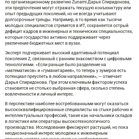
по организационному развитию Zunami Дарья Спиридонова,
эти предпочтения могут отражать текущую конъюнктуру или
опыт предыдущих поколений, но не всегда учитывают
долгосрочные тренды. Например, в то время как тысячи
молодых специалистов стремятся в ИТ, сохраняется острый
дефицит кадров в инженерных и технических специальностях,
которые государство активно поддерживает через
увеличение бюджетных мест в вузах.
Эксперт подчеркивает высокий адаптивный потенциал
поколения Z, связанный с ранним знакомством с цифровыми
технологиями. «Если раньше было разделение на
«математиков» и «гуманитариев», то теперь у зумеров есть
потенциал преуспеть в любом направлении», — отмечает
Дарья Спиридонова. При этом ключевым фактором успеха
становится не столько выбранная сфера, сколько степень
вовлеченности и личный интерес.
В перспективе наиболее востребованными могут оказаться
высококвалифицированные специалисты на стыке рабочих и
интеллектуальных профессий, такие как начальники складов
в логистике или операторы высокотехнологичного
производства. Исследования фиксируют растущий, но пока
неоднозначный интерес молодежи к инженерным