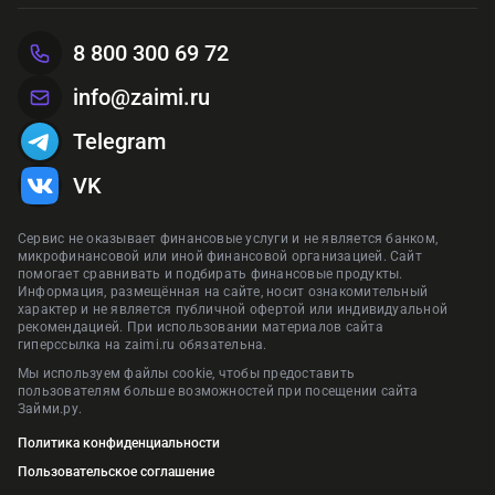
сайте zaimi.ru. Обновлено: 29 января 2026
Предложения сформированы на основании отзывов и рейтинга на
Предложения сформированы на основании отзывов и рейтинга на
Предложения сформированы на основании отзывов и рейтинга на
8 800 300 69 72
сайте zaimi.ru. Обновлено: 28 июня 2026
сайте zaimi.ru. Обновлено: 28 июня 2026
Предложения сформированы на основании отзывов и рейтинга на
сайте zaimi.ru. Обновлено: 16 марта 2026
сайте zaimi.ru. Обновлено: 28 июня 2026
info@zaimi.ru
Telegram
VK
Сервис не оказывает финансовые услуги и не является банком,
микрофинансовой или иной финансовой организацией. Сайт
помогает сравнивать и подбирать финансовые продукты.
Информация, размещённая на сайте, носит ознакомительный
характер и не является публичной офертой или индивидуальной
рекомендацией. При использовании материалов сайта
гиперссылка на zaimi.ru обязательна.
Мы используем файлы cookie, чтобы предоставить
пользователям больше возможностей при посещении сайта
Займи.ру.
Политика конфиденциальности
Пользовательское соглашение