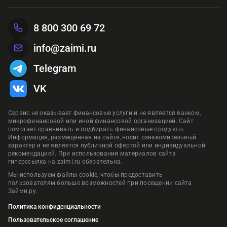
Реклама ПАО «Совкомбанк»
Рекла
сайте zaimi.ru. Обновлено: 29 января 2026
Предложения сформированы на основании отзывов и рейтинга на
Предложения сформированы на основании отзывов и рейтинга на
Предложения сформированы на основании отзывов и рейтинга на
8 800 300 69 72
сайте zaimi.ru. Обновлено: 28 июня 2026
сайте zaimi.ru. Обновлено: 28 июня 2026
Предложения сформированы на основании отзывов и рейтинга на
сайте zaimi.ru. Обновлено: 16 марта 2026
сайте zaimi.ru. Обновлено: 28 июня 2026
info@zaimi.ru
Telegram
VK
Сервис не оказывает финансовые услуги и не является банком,
микрофинансовой или иной финансовой организацией. Сайт
помогает сравнивать и подбирать финансовые продукты.
Информация, размещённая на сайте, носит ознакомительный
характер и не является публичной офертой или индивидуальной
рекомендацией. При использовании материалов сайта
гиперссылка на zaimi.ru обязательна.
Мы используем файлы cookie, чтобы предоставить
пользователям больше возможностей при посещении сайта
Займи.ру.
Политика конфиденциальности
Пользовательское соглашение