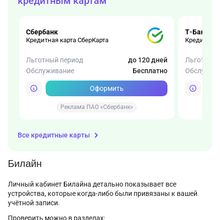
кредитным картам
Сбербанк
Т-Банк
Кредитная карта СберКарта
Кредитная 
Льготный период
до 120 дней
Льготный 
Обслуживание
Бесплатно
Обслужив
Оформить
Реклама ПАО «Сбербанк»
Все кредитные карты
Билайн
Личный кабинет Билайна детально показывает все
устройства, которые когда-либо были привязаны к вашей
учётной записи.
Проверить можно в разделах: