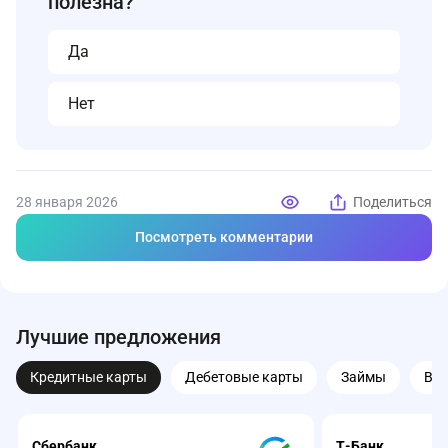
полезна?
Да
Нет
28 января 2026
Поделиться
Посмотреть комментарии
Лучшие предложения
Кредитные карты
Дебетовые карты
Займы
Вк
Сбербанк
Т-Банк