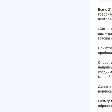
Всего 2
говорит
центра R
«Соглас
них — на
готовы 
При это
пробовал
Опрос т
напряму
средним
малообе
Данные 
вовлека
Размер 
образов