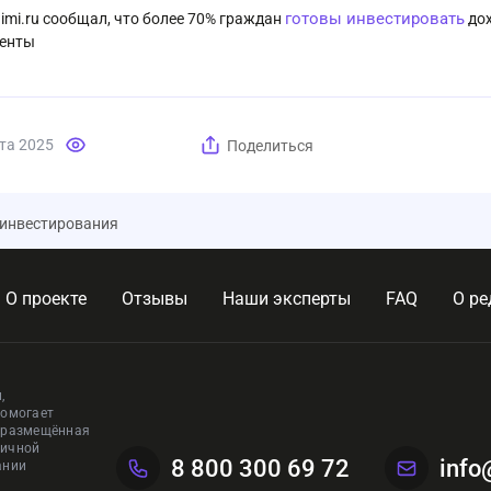
готовы инвестировать
aimi.ru сообщал, что более 70% граждан
дох
енты
та 2025
Поделиться
 инвестирования
О проекте
Отзывы
Наши эксперты
FAQ
О ре
,
помогает
, размещённая
личной
8 800 300 69 72
info
ании