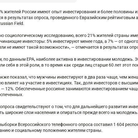
1% жителей России имеют опыт инвестирования и более половины и
ся в результатах опроса, проведенного Евразийским рейтинговым а
ussian Field.
но социологическому исследованию, всего 21% жителей страны им
чинающие инвесторы: 5% инвестируют менее года, а 7% — от одного 
или не имеют такой возможности», — отмечается в результатах опр
м, по данным ЕРА, наиболее активна в инвестировании молодежь. 3
и себя в этой роли, в то время как среди лиц старше 60 лет этот п
акже показал, что мужчины инвестируют в два раза чаще, чем жен
ю влияет на участие в инвестициях. Так, доля инвесторов с высши
 — 12%. Обеспеченные россияне занимаются инвестированием чаще
спеченных.
опроса свидетельствуют о том, что для дальнейшего развития инв
ть широкие слои населения и опираться прежде всего на молодежь
выборки Всероссийского телефонного опроса составил 1 604 респонд
анию и социальному положению жителям страны.