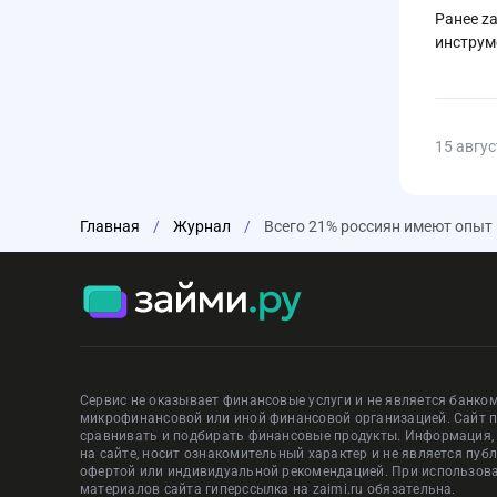
Ранее z
инструм
15 авгус
Главная
/
Журнал
/
Всего 21% россиян имеют опыт
Сервис не оказывает финансовые услуги и не является банком
микрофинансовой или иной финансовой организацией. Сайт 
сравнивать и подбирать финансовые продукты. Информация
на сайте, носит ознакомительный характер и не является пуб
офертой или индивидуальной рекомендацией. При использов
материалов сайта гиперссылка на zaimi.ru обязательна.