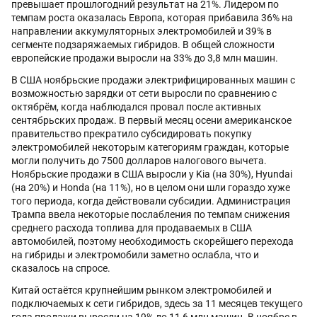
превышает прошлогодний результат на 21%. Лидером по
темпам роста оказалась Европа, которая прибавила 36% на
направлении аккумуляторных электромобилей и 39% в
сегменте подзаряжаемых гибридов. В общей сложности
европейские продажи выросли на 33% до 3,8 млн машин.
В США ноябрьские продажи электрифицированных машин с
возможностью зарядки от сети выросли по сравнению с
октябрём, когда наблюдался провал после активных
сентябрьских продаж. В первый месяц осени американское
правительство прекратило субсидировать покупку
электромобилей некоторым категориям граждан, которые
могли получить до 7500 долларов налогового вычета.
Ноябрьские продажи в США выросли у Kia (на 30%), Hyundai
(на 20%) и Honda (на 11%), но в целом они шли гораздо хуже
того периода, когда действовали субсидии. Администрация
Трампа ввела некоторые послабления по темпам снижения
среднего расхода топлива для продаваемых в США
автомобилей, поэтому необходимость скорейшего перехода
на гибриды и электромобили заметно ослабла, что и
сказалось на спросе.
Китай остаётся крупнейшим рынком электромобилей и
подключаемых к сети гибридов, здесь за 11 месяцев текущего