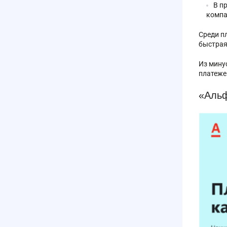
В п
компа
Среди п
быстрая
Из мину
платеже
«Альф