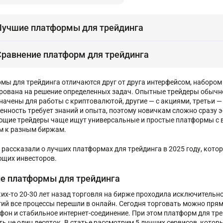
Лучшие платформы для трейдинга
Сравнение платформ для трейдинга
мы для трейдинга отличаются друг от друга интерфейсом, набором
рована на решение определенных задач. Опытные трейдеры обычно 
начены для работы с криптовалютой, другие — с акциями, третьи —
енность требует знаний и опыта, поэтому новичкам сложно сразу 
щие трейдеры чаще ищут универсальные и простые платформы с 
м к разным биржам.
е рассказали о лучших платформах для трейдинга в 2025 году, кото
щих инвесторов.
е платформы для трейдинга
ких-то 20-30 лет назад торговля на бирже проходила исключительно
гий все процессы перешли в онлайн. Сегодня торговать можно прям
ефон и стабильное интернет-соединение. При этом платформ для тре
ть не один десяток. В статье рассмотрим 5 лучших сервисов, кото