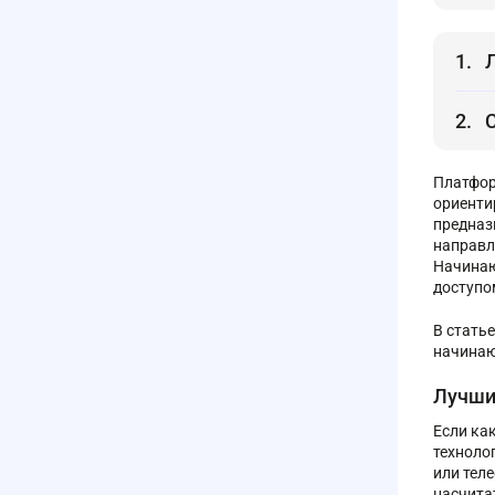
Платфор
ориенти
предназ
направл
Начинаю
доступо
В стать
начинаю
Лучши
Если ка
техноло
или тел
насчита