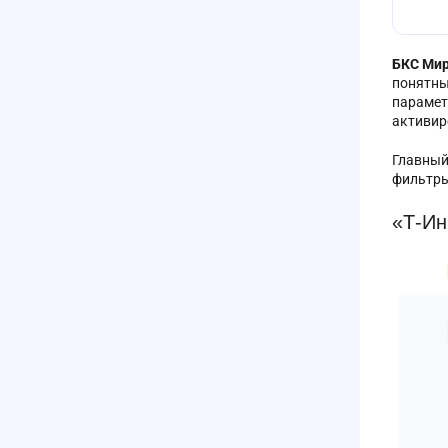
БКС Мир
понятны
парамет
активир
Главный
фильтры
«Т-Ин