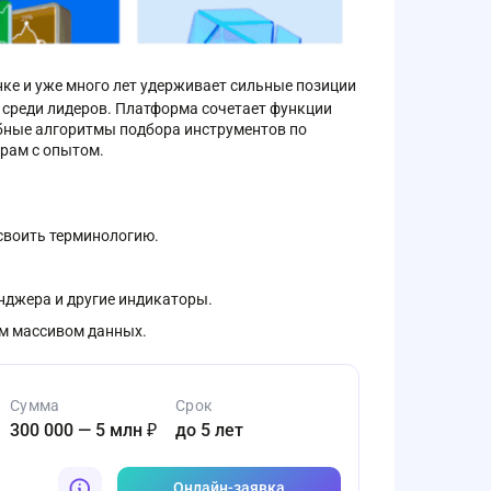
ке и уже много лет удерживает сильные позиции
 среди лидеров. Платформа сочетает функции
обные алгоритмы подбора инструментов по
орам с опытом.
освоить терминологию.
нджера и другие индикаторы.
м массивом данных.
Сумма
Срок
300 000 — 5 млн ₽
до 5 лет
Онлайн-заявка