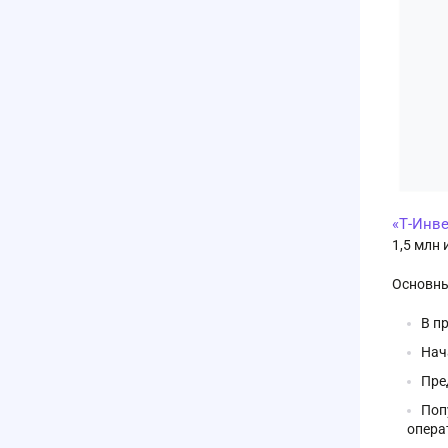
«Т-Инв
1,5 млн 
Основны
В п
Нач
Пре
Поп
опера