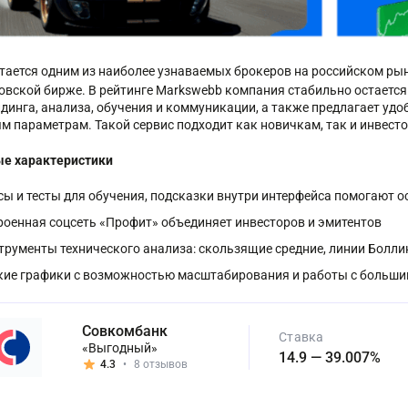
тается одним из наиболее узнаваемых брокеров на российском рын
овской бирже. В рейтинге Markswebb компания стабильно остается
йдинга, анализа, обучения и коммуникации, а также предлагает уд
м параметрам. Такой сервис подходит как новичкам, так и инвест
е характеристики
сы и тесты для обучения, подсказки внутри интерфейса помогают 
роенная соцсеть «Профит» объединяет инвесторов и эмитентов
трументы технического анализа: скользящие средние, линии Болли
кие графики с возможностью масштабирования и работы с больши
Совкомбанк
Ставка
«Выгодный»
14.9 — 39.007%
4.3
•
8 отзывов