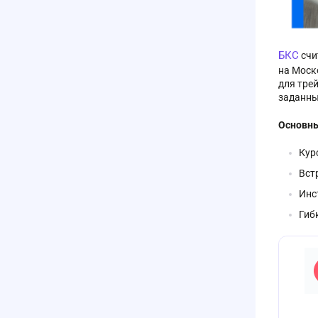
БКС
счи
на Моск
для тре
заданны
Основны
Кур
Вст
Инс
Гиб