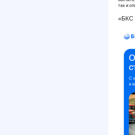
так и о
«БКС 