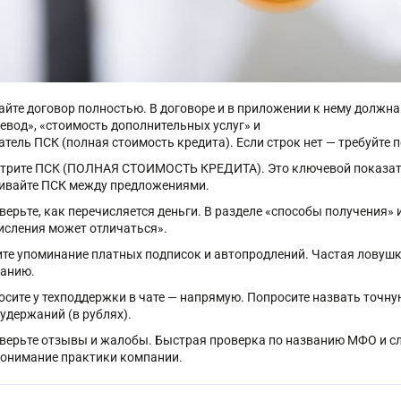
айте договор полностью. В договоре и в приложении к нему должна
ревод», «стоимость дополнительных услуг» и
атель ПСК (полная стоимость кредита). Если строк нет — требуйте 
трите ПСК (ПОЛНАЯ СТОИМОСТЬ КРЕДИТА). Это ключевой показате
ивайте ПСК между предложениями.
верьте, как перечисляется деньги. В разделе «способы получения»
исления может отличаться».
те упоминание платных подписок и автопродлений. Частая ловушк
анию.
осите у техподдержки в чате — напрямую. Попросите назвать точну
 удержаний (в рублях).
верьте отзывы и жалобы. Быстрая проверка по названию МФО и сл
понимание практики компании.