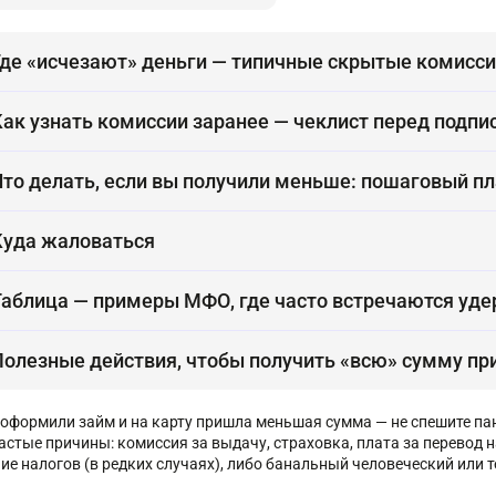
Где «исчезают» деньги — типичные скрытые комисс
Как узнать комиссии заранее — чеклист перед подп
Что делать, если вы получили меньше: пошаговый п
Куда жаловаться
Таблица — примеры МФО, где часто встречаются уде
Полезные действия, чтобы получить «всю» сумму п
 оформили займ и на карту пришла меньшая сумма — не спешите па
астые причины: комиссия за выдачу, страховка, плата за перевод н
ие налогов (в редких случаях), либо банальный человеческий или т