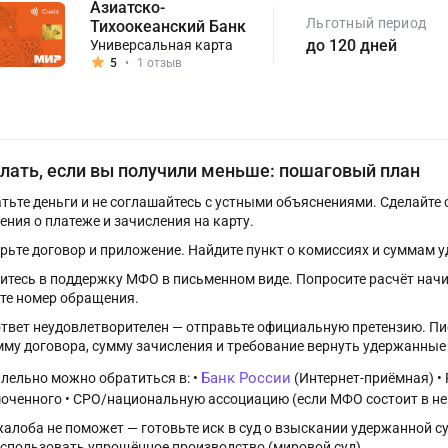
Азиатско-
Льготный период
Тихоокеанский Банк
до 120 дней
Универсальная карта
5
•
1 отзыв
лать, если вы получили меньше: пошаговый план
атьте деньги и не соглашайтесь с устными объяснениями. Сделайте
ения о платеже и зачисления на карту.
рьте договор и приложение. Найдите пункт о комиссиях и суммам 
итесь в поддержку МФО в письменном виде. Попросите расчёт начи
те номер обращения.
ответ неудовлетворителен — отправьте официальную претензию. Пис
умму договора, сумму зачисления и требование вернуть удержанные
Банк России
лельно можно обратиться в: •
(Интернет-приёмная) •
оченного • СРО/национальную ассоциацию (если МФО состоит в не
жалоба не поможет — готовьте иск в суд о взыскании удержанной 
спользовать упрощённое производство (мировой суд).