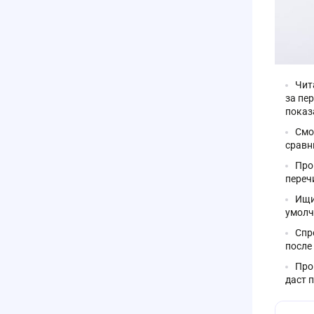
Чит
за пе
показ
Смо
сравн
Про
переч
Ищи
умолч
Спр
после
Про
даст 