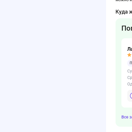
Куда 
По
Л
П
С
С
Од
Все 