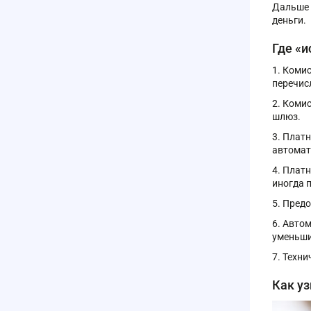
Дальше 
деньги.
Где «
Комис
перечис
Комис
шлюз.
Платн
автомат
Платн
иногда 
Предо
Автом
уменьши
Техни
Как у