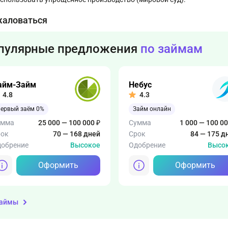
жаловаться
пулярные предложения
по займам
айм-Займ
Небус
4.8
4.3
ервый заём 0%
Займ онлайн
умма
25 000 — 100 000 ₽
Сумма
1 000 — 100 00
рок
70 — 168 дней
Срок
84 — 175 д
обрение
Высокое
Одобрение
Высо
Оформить
Оформить
займы