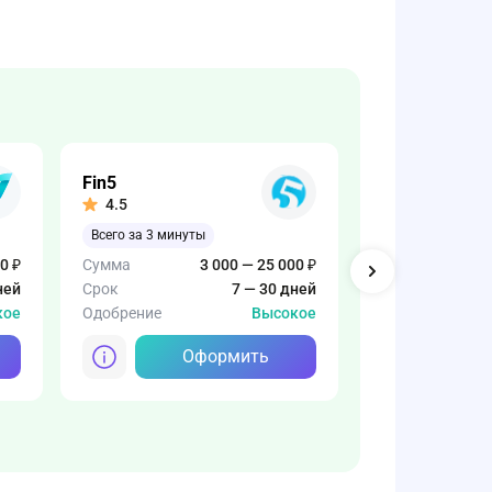
Fin5
Свои люди
4.5
4.4
Всего за 3 минуты
Онлайн займ
0 ₽
Сумма
3 000 — 25 000 ₽
Сумма
ней
Срок
7 — 30 дней
Срок
кое
Одобрение
Высокое
Одобрение
Оформить
О