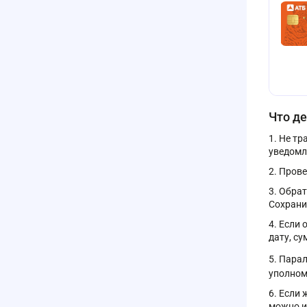
Что де
Не тр
уведомл
Прове
Обрат
Сохрани
Если 
дату, с
Парал
уполном
Если 
можно и