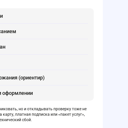
ии
исанием
лан
ржания (ориентир)
ри оформлении
никовать, но и откладывать проверку тоже не
а карту, платная подписка или «пакет услуг»,
ехнический сбой.