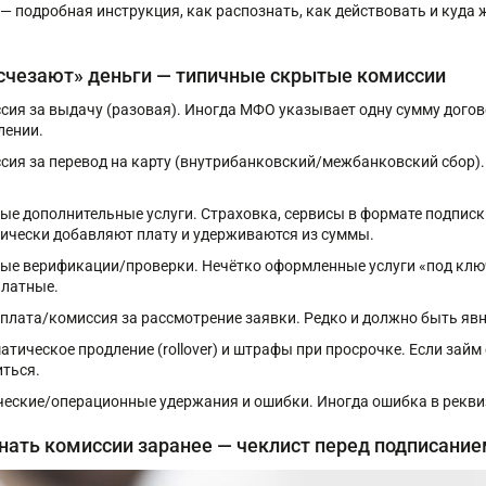
— подробная инструкция, как распознать, как действовать и куда
исчезают» деньги — типичные скрытые комиссии
сия за выдачу (разовая). Иногда МФО указывает одну сумму дого
лении.
сия за перевод на карту (внутрибанковский/межбанковский сбор)
ые дополнительные услуги. Страховка, сервисы в формате подписки
ически добавляют плату и удерживаются из суммы.
ые верификации/проверки. Нечётко оформленные услуги «под клю
платные.
плата/комиссия за рассмотрение заявки. Редко и должно быть явн
атическое продление (rollover) и штрафы при просрочке. Если зай
ться.
ческие/операционные удержания и ошибки. Иногда ошибка в рекви
знать комиссии заранее — чеклист перед подписани