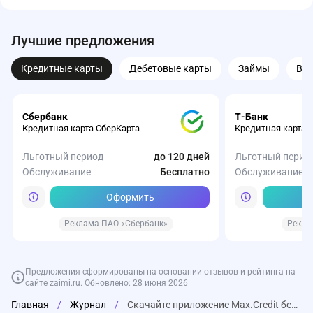
Лучшие предложения
Кредитные карты
Дебетовые карты
Займы
Вк
Сбербанк
Т-Банк
Кредитная карта СберКарта
Кредитная карта 
Льготный период
до 120 дней
Льготный перио
Обслуживание
Бесплатно
Обслуживание
Оформить
Реклама ПАО «Сбербанк»
Рекла
Предложения сформированы на основании отзывов и рейтинга на
сайте zaimi.ru. Обновлено: 28 июня 2026
Главная
/
Журнал
/
Скачайте приложение Max.Credit бесплатно на Android и iOS
Газпромбанк
Турбозайм
Веббанкир
Т-Банк
Совкомбанк
ВТБ
Т-Банк
Т-Банк
Т-Банк
ОЗОН Банк