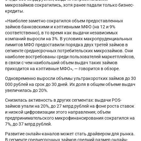
микрозаймов сократились, хотя ранее падали только бизнес-
кредиты.
«Наиболее заметно сократился объем предоставленных
займов банковскими и кэптивными МФО (на 12 и 9%
соответственно), в то время как выдачи независимых
компаний выросли на 3%. В условиях макропруденциальных
лимитов МФО предоставили порядка двух третей займов в
сегменте среднесрочных потребительских микрозаймов. Они
наиболее востребованы среди пользователей маркетплейсов,
в связи с чем наибольший объем выдач таких займов
приходится на кэптивные МФО», — говорится в обзоре.
Одновременно выросли объемы ультракоротких займов до 30
000 рублей на срок до 30 дней. Их доля в общем объеме выдач
увеличилась до 20%.
Снизилась активность в других сегментах: выдачи POS-
займов упали на 20%, до 27 млрд рублей на фоне роста ставок
и низкой цифровизации этого направления; объем
предпринимательского микрофинансирования сократился на
7%, до 37 млрд рублей.
Развитие онлайн-каналов может стать драйвером для рынка.
В сегменте среднесрочных займов средний размер онлайн-