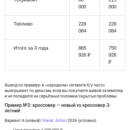
000
000
Топливо
228
228
084
084
Итого за 3 года
865
750
926 ₽
926
₽
Вывод по примеру: в «народном» сегменте б/у часто
выигрывает по деньгам, если вы покупаете живой экземпляр
и не попадаете на серьёзные поломки/скрытые проблемы.
Пример №2: кроссовер — новый vs кроссовер 3-
летний
Haval Jolion
Вариант А (новый):
2026 (условно)
Цена покупки: 1 999 000 ₽