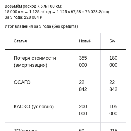
Возьмём расход 7,5 л/100 км:
15 000 км → 1 125 л/год → 1 125 × 67,58 = 76 028 ₽/год
За 3 года: 228 084 ₽
Итог владения за 3 года (без кредита)
Статья
Новый
Б/у
Потеря стоимости
355
180
(амортизация)
000
000
ОСАГО
22
22
842
842
КАСКО (условно)
200
105
000
000
ТО/ремонт
60
215