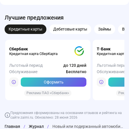
Лучшие предложения
Кредитные карты
Дебетовые карты
Займы
Вк
Сбербанк
Т-Банк
Кредитная карта СберКарта
Кредитная карта 
Льготный период
до 120 дней
Льготный перио
Обслуживание
Бесплатно
Обслуживание
Оформить
Реклама ПАО «Сбербанк»
Рекла
Предложения сформированы на основании отзывов и рейтинга на
сайте zaimi.ru. Обновлено: 28 июня 2026
Главная
/
Журнал
/
Новый или подержанный автомобиль: что выгоднее купить в 2026 году
Газпромбанк
Турбозайм
Веббанкир