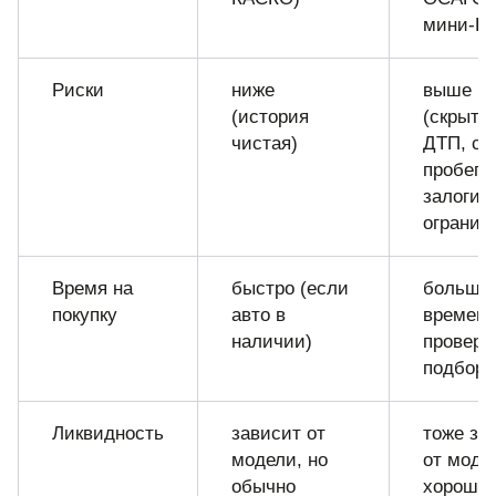
мини-К
Риски
ниже
выше
(история
(скрыты
чистая)
ДТП, ск
пробега,
залоги,
огранич
Время на
быстро (если
больше
покупку
авто в
времени
наличии)
проверк
подбор
Ликвидность
зависит от
тоже за
модели, но
от моде
обычно
хорошее