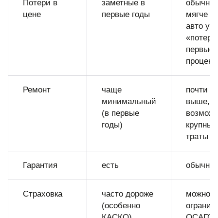
Потери в
заметные в
обычно
цене
первые годы
мягче (
авто уж
«потеря
первые
процент
Ремонт
чаще
почти в
минимальный
выше,
(в первые
возмож
годы)
крупные
траты
Гарантия
есть
обычно 
Страховка
часто дороже
можно
(особенно
огранич
КАСКО)
ОСАГО/