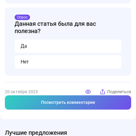
Не оплачивать налог до исправления ошибки.
Отчётность по страховым взносам за ноябрь.
Связаться с налоговой инспекцией через Личный
кабинет или по телефону.
Опрос
Данная статья была для вас
Подать уточнённую декларацию или заявление на
исправление.
полезна?
Да
Нет
20 октября 2025
Поделиться
Посмотреть комментарии
Лучшие предложения