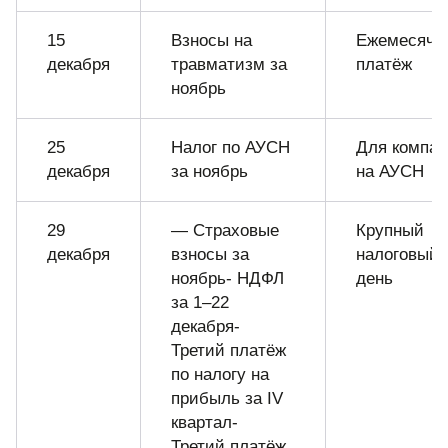
15
Взносы на
Ежемесячн
декабря
травматизм за
платёж
ноябрь
25
Налог по АУСН
Для компа
декабря
за ноябрь
на АУСН
29
— Страховые
Крупный
декабря
взносы за
налоговый
ноябрь- НДФЛ
день
за 1–22
декабря-
Третий платёж
по налогу на
прибыль за IV
квартал-
Третий платёж