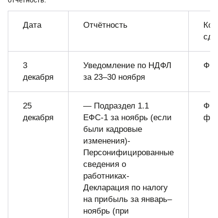
отчётность.
Дата
Отчётность
Ком
сда
3
Уведомление по НДФЛ
ФН
декабря
за 23–30 ноября
25
— Подраздел 1.1
ФН
декабря
ЕФС-1 за ноябрь (если
фо
были кадровые
изменения)-
Персонифицированные
сведения о
работниках-
Декларация по налогу
на прибыль за январь–
ноябрь (при