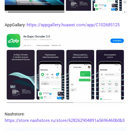
https://appgallery.huawei.com/app/C102685125
AppGallary:
Nashstore:
https://store.nashstore.ru/store/628262904891a5696460b0b3