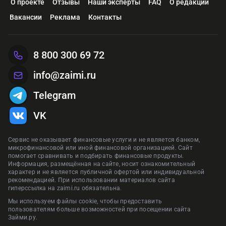
О проекте
Отзывы
Наши эксперты
FAQ
О редакции
Одобрение
Высокое
Одобрение
Оформить
Вакансии
Реклама
Контакты
Реклама Банк ГПБ (АО)
Реклама АО «ТБанк»
Рекла
Рекла
Оформить
Предложения сформированы на основании отзывов и рейтинга на
Реклама ПАО «Совкомбанк»
Рекла
сайте zaimi.ru. Обновлено: 29 января 2026
Предложения сформированы на основании отзывов и рейтинга на
Предложения сформированы на основании отзывов и рейтинга на
Предложения сформированы на основании отзывов и рейтинга на
8 800 300 69 72
сайте zaimi.ru. Обновлено: 28 июня 2026
сайте zaimi.ru. Обновлено: 28 июня 2026
Предложения сформированы на основании отзывов и рейтинга на
сайте zaimi.ru. Обновлено: 16 марта 2026
сайте zaimi.ru. Обновлено: 28 июня 2026
info@zaimi.ru
Telegram
VK
Сервис не оказывает финансовые услуги и не является банком,
микрофинансовой или иной финансовой организацией. Сайт
помогает сравнивать и подбирать финансовые продукты.
Информация, размещённая на сайте, носит ознакомительный
характер и не является публичной офертой или индивидуальной
рекомендацией. При использовании материалов сайта
гиперссылка на zaimi.ru обязательна.
Мы используем файлы cookie, чтобы предоставить
пользователям больше возможностей при посещении сайта
Займи.ру.