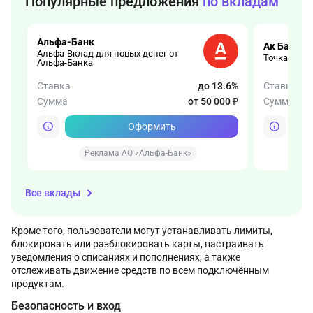
Популярные предложения
по вкладам
Альфа-Банк
Ак Барс Б
Альфа‑Вклад для новых денег от
Точка роста
Альфа-Банка
Ставка
до 13.6%
Ставка
Сумма
от 50 000 ₽
Сумма
Оформить
Реклама АО «Альфа-Банк»
Р
Все вклады
Кроме того, пользователи могут устанавливать лимиты,
блокировать или разблокировать карты, настраивать
уведомления о списаниях и пополнениях, а также
отслеживать движение средств по всем подключённым
продуктам.
Безопасность и вход