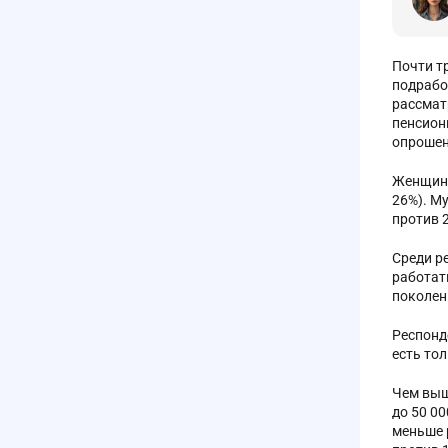
Почти т
подрабо
рассмат
пенсион
опрошен
Женщины
26%). М
против 2
Среди р
работат
поколен
Респонд
есть то
Чем выш
до 50 00
меньше 