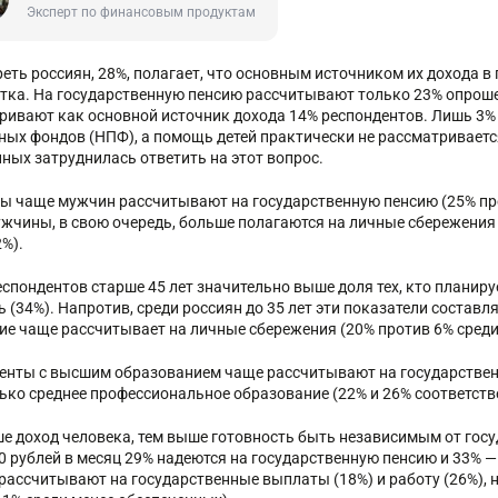
Эксперт по финансовым продуктам
реть россиян, 28%, полагает, что основным источником их дохода в
тка. На государственную пенсию рассчитывают только 23% опрош
ривают как основной источник дохода 14% респондентов. Лишь 3%
ных фондов (НПФ), а помощь детей практически не рассматриваетс
ных затруднилась ответить на этот вопрос.
 чаще мужчин рассчитывают на государственную пенсию (25% про
ужчины, в свою очередь, больше полагаются на личные сбережения
%).
еспондентов старше 45 лет значительно выше доля тех, кто планиру
ь (34%). Напротив, среди россиян до 35 лет эти показатели состав
ие чаще рассчитывает на личные сбережения (20% против 6% среди
енты с высшим образованием чаще рассчитывают на государственную
лько среднее профессиональное образование (22% и 26% соответств
е доход человека, тем выше готовность быть независимым от госуд
0 рублей в месяц 29% надеются на государственную пенсию и 33% — 
рассчитывают на государственные выплаты (18%) и работу (26%), 