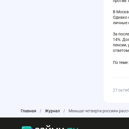
против 
В Москв
Однако 
личные 
За посл
14%. До
пенсии,
ответом
По теме:
27 октя
Главная
/
Журнал
/
Меньше четверти россиян расс