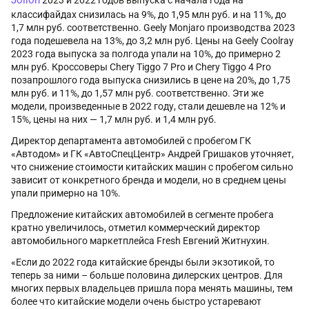
Jolion
2023 и 2022 годов выпуска с начала года на
классифайдах снизилась на 9%, до 1,95 млн руб. и на 11%, до
1,7 млн руб. соответственно. Geely Monjaro производства 2023
года подешевела на 13%, до 3,2 млн руб. Цены на Geely Coolray
2023 года выпуска за полгода упали на 10%, до примерно 2
млн руб. Кроссоверы Chery Tiggo 7 Pro и Chery Tiggo 4 Pro
позапрошлого года выпуска снизились в цене на 20%, до 1,75
млн руб. и 11%, до 1,57 млн руб. соответственно. Эти же
модели, произведенные в 2022 году, стали дешевле на 12% и
15%, цены на них — 1,7 млн руб. и 1,4 млн руб.
Директор департамента автомобилей с пробегом ГК
«Автодом» и ГК «АвтоСпецЦентр» Андрей Гришаков уточняет,
что снижение стоимости китайских машин с пробегом сильно
зависит от конкретного бренда и модели, но в среднем цены
упали примерно на 10%.
Предложение китайских автомобилей в сегменте пробега
кратно увеличилось, отметил коммерческий директор
автомобильного маркетплейса Fresh Евгений Житнухин.
«Если до 2022 года китайские бренды были экзотикой, то
теперь за ними – больше половина дилерских центров. Для
многих первых владельцев пришла пора менять машины, тем
более что китайские модели очень быстро устаревают