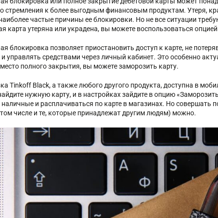
ая блокировка или полное закрытие дебетовой карты может понад
до стремления к более выгодным финансовым продуктам. Утеря, кр
 наиболее частые причины ее блокировки. Но не все ситуации требу
ая карта утеряна или украдена, вы можете воспользоваться опцие
ая блокировка позволяет приостановить доступ к карте, не потеря
и управлять средствами через личный кабинет. Это особенно актуаль
вместо полного закрытия, вы можете заморозить карту.
ка Tinkoff Black, а также любого другого продукта, доступна в мо
найдите нужную карту, и в настройках зайдите в опцию «Заморозить
 наличные и расплачиваться по карте в магазинах. Но совершать п
в том числе и те, которые принадлежат другим людям) можно.