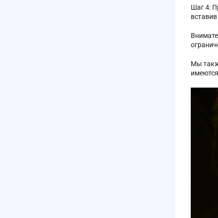
Шаг 4: 
вставив
Внимате
огранич
Мы такж
имеются