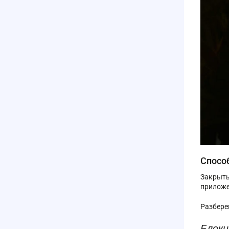
Спосо
Закрыть
приложе
Разбере
Блоки