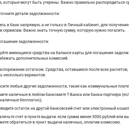
в, которые могут быть утеряны. Важно правильно распорядиться с
Уточните детали задолженности:
есь в банк напрямую, а не только в Личный кабинет, для получени
 и сервисам. Важно знать точную сумму, которую нужно погасить.
Погашение задолженности:
уйте имеющиеся средства на балансе карты для погашения задолже
збежать дополнительных комиссий.
Распоряжение остатком. Средства, оставшиеся после всех расчетов,
сть несколько вариантов:
асите любые другие задолженности, такие как коммунальные платеж
мите наличные в любом банкомате Т-Банка или банка-партнера (ес
 наличные бесплатно);
еведите остаток на другой банковский счет или электронный кошел
аличьте счет в пункте выдачи: если сумма менее 3000 рублей или в
жете обратиться в пункт выдачи наличных, оплатив комиссию.