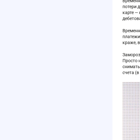
Временн
потери 
карте —
дебетов
Временн
платежи 
краже, 
Замороз
Просто 
снимать
счета (