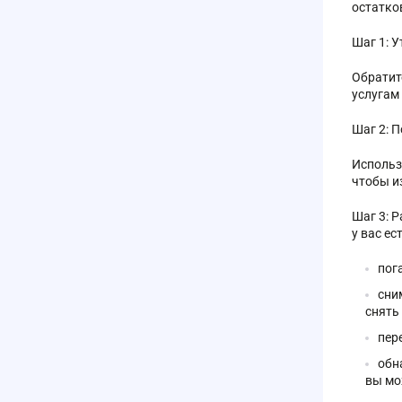
остатко
Шаг 1: 
Обратит
услугам
Шаг 2: 
Использ
чтобы и
Шаг 3: 
у вас е
пог
сни
снять
пер
обн
вы мо