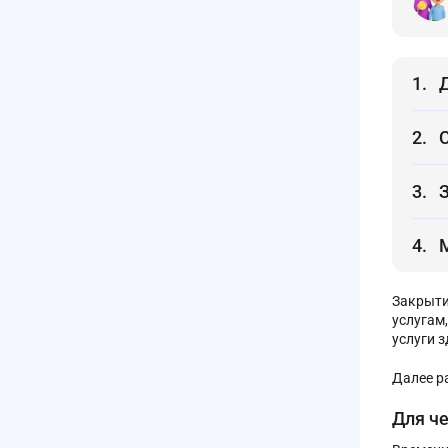
Закрыти
услугам
услуги 
Далее р
Для ч