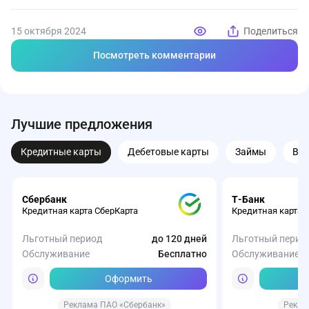
15 октября 2024
Поделиться
Посмотреть комментарии
Лучшие предложения
Кредитные карты
Дебетовые карты
Займы
Вк
Сбербанк
Т-Банк
Кредитная карта СберКарта
Кредитная карта 
Льготный период
до 120 дней
Льготный перио
Обслуживание
Бесплатно
Обслуживание
Оформить
Реклама ПАО «Сбербанк»
Рекла