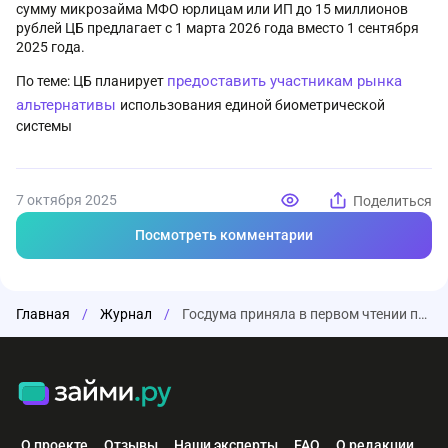
сумму микрозайма МФО юрлицам или ИП до 15 миллионов
рублей ЦБ предлагает с 1 марта 2026 года вместо 1 сентября
2025 года.
предоставить участникам рынка
По теме: ЦБ планирует
альтернативы
использования единой биометрической
системы
7 октября 2025
Поделиться
Посмотреть комментарии
Главная
/
Журнал
/
Госдума приняла в первом чтении проект об ужесточении выдачи микрозаймов
О проекте
Отзывы
Наши эксперты
FAQ
О редакции