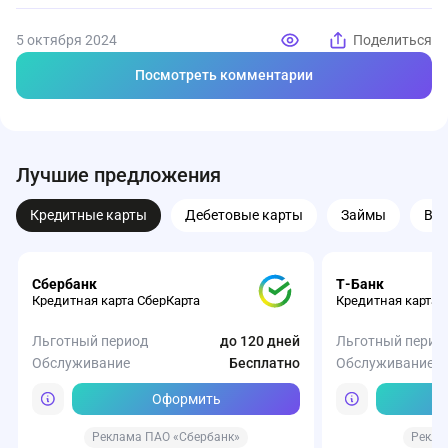
5 октября 2024
Поделиться
Посмотреть комментарии
Лучшие предложения
Кредитные карты
Дебетовые карты
Займы
Вк
Сбербанк
Т-Банк
Кредитная карта СберКарта
Кредитная карта 
Льготный период
до 120 дней
Льготный перио
Обслуживание
Бесплатно
Обслуживание
Оформить
Реклама ПАО «Сбербанк»
Рекла