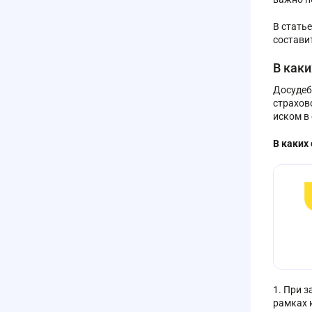
В стать
состави
В как
Досудеб
страхов
иском в
В каких
При з
рамках 