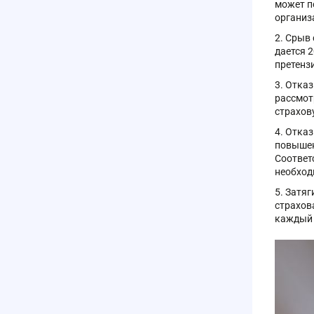
может п
организ
Срыв 
дается 
претенз
Отказ
рассмот
страхов
Отказ
повышен
Соответ
необход
Затяг
страхов
каждый 