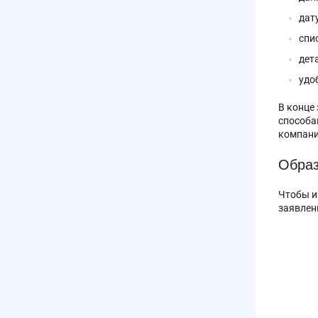
дат
спи
дет
удо
В конце
способа
компани
Образ
Чтобы и
заявлен