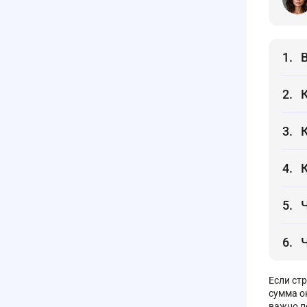
Если ст
сумма о
важно п