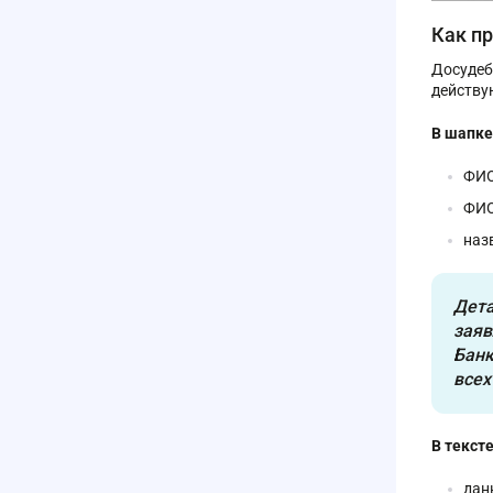
Как п
Досудеб
действу
В шапке
ФИО
ФИО
наз
Дета
заяв
Банк
всех
В текст
дан