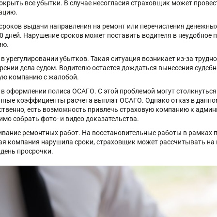
окрыть все убытки. В случае несогласия страховщик может провес
ацию.
сроков выдачи направления на ремонт или перечисления денежных
20 дней. Нарушение сроков может поставить водителя в неудобное 
ию.
 в урегулировании убытков. Такая ситуация возникает из-за трудн
рении дела судом. Водителю остается дождаться вынесения судебн
ую компанию с жалобой.
 в оформлении полиса ОСАГО. С этой проблемой могут столкнуться
ные коэффициенты расчета выплат ОСАГО. Однако отказ в данном
ственно, есть возможность привлечь страховую компанию к админи
имо собрать фото- и видео доказательства.
ивание ремонтных работ. На восстановительные работы в рамках по
ая компания нарушила сроки, страховщик может рассчитывать на н
день просрочки.