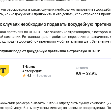
е мы рассмотрим, в каких случаях необходимо направлять досудеб
ть, какие документы приложить и что делать, если страховая про
их случаях необходимо подавать досудебную претен
ная претензия по ОСАГО – это заявление страховщика, в котором 
ой компании. Ее главная цель – добиться перерасчета назначенны
 суд, подача досудебной претензии – обязательный шаг. Заявление
 случаях подают досудебную претензию в страховую ОСАГО:
Т-Банк
Ставка
Автокредит
9.9 — 33.9%
4.3
•
8 отзывов
анижении размера выплаты. Чтобы определить сумму компенсации,
которой могут быть не учтены мелкие, но весомые повреждения. По 