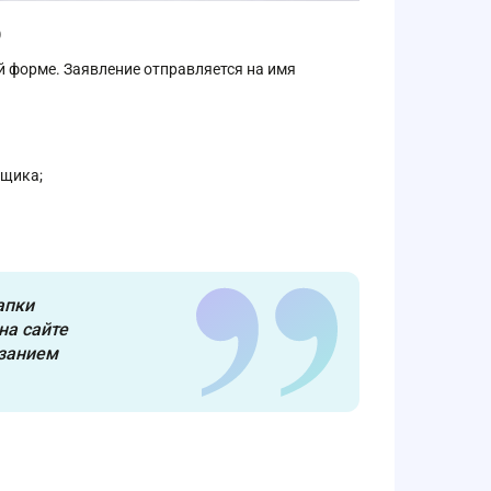
О
 форме. Заявление отправляется на имя
вщика;
апки
на сайте
азанием